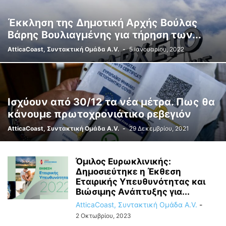
Έκκληση της Δημοτική Αρχής Βούλας
Βάρης Βουλιαγμένης για τήρηση των...
AtticaCoast, Συντακτική Ομάδα A.V.
-
5 Ιανουαρίου, 2022
Ισχύουν από 30/12 τα νέα μέτρα. Πως θα
κάνουμε πρωτοχρονιάτικο ρεβεγιόν
AtticaCoast, Συντακτική Ομάδα A.V.
-
29 Δεκεμβρίου, 2021
Όμιλος Ευρωκλινικής:
Δημοσιεύτηκε η Έκθεση
Εταιρικής Υπευθυνότητας και
Βιώσιμης Ανάπτυξης για...
AtticaCoast, Συντακτική Ομάδα A.V.
-
2 Οκτωβρίου, 2023