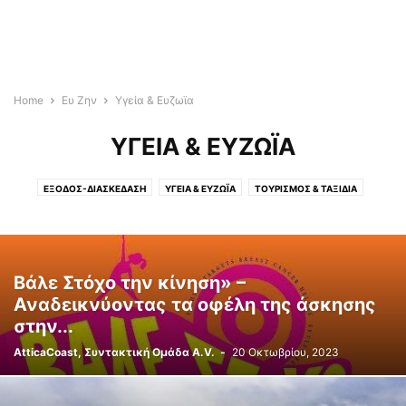
Home
Ευ Ζην
Υγεία & Ευζωϊα
ΥΓΕΊΑ & ΕΥΖΩΪΑ
ΈΞΟΔΟΣ-ΔΙΑΣΚΈΔΑΣΗ
ΥΓΕΊΑ & ΕΥΖΩΪΑ
ΤΟΥΡΙΣΜΌΣ & ΤΑΞΊΔΙΑ
Βάλε Στόχο την κίνηση» –
Αναδεικνύοντας τα οφέλη της άσκησης
στην...
AtticaCoast, Συντακτική Ομάδα A.V.
-
20 Οκτωβρίου, 2023