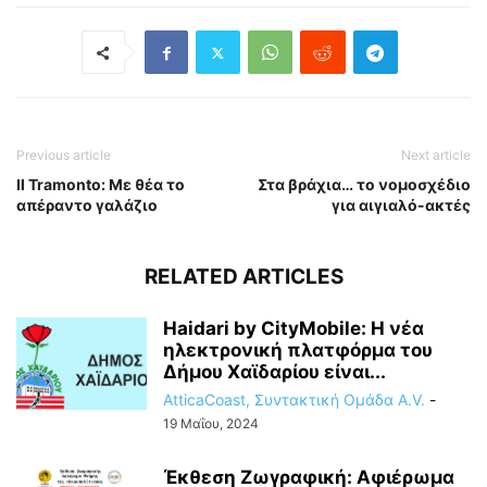
Previous article
Next article
Il Tramonto: Με θέα το
Στα βράχια… το νομοσχέδιο
απέραντο γαλάζιο
για αιγιαλό-ακτές
RELATED ARTICLES
Haidari by CityMobile: Η νέα
ηλεκτρονική πλατφόρμα του
Δήμου Χαϊδαρίου είναι...
AtticaCoast, Συντακτική Ομάδα A.V.
-
19 Μαΐου, 2024
Έκθεση Ζωγραφική: Αφιέρωμα