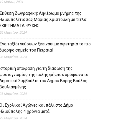
19 Μαΐου, 2024
Έκθεση Ζωγραφική: Αφιέρωμα μνήμης της
Ηλιουπολίτισσας Μαρίας Χριστούλη με τίτλο:
ΣΚΙΡΤΗΜΑΤΑ ΨΥΧΗΣ
26 Μαρτίου, 2024
Ένα ταξίδι γεύσεων ξεκινάει με αφετηρία το πιο
όμορφο σημείο του Πειραιά!
26 Μαρτίου, 2024
Ιστορική απόφαση για τη διάσωση της
φυσιογνωμίας της πόλης ψήφισε ομόφωνα το
Δημοτικό Συμβούλιο του Δήμου Βάρης Βούλας
Βουλιαγμένης
23 Μαρτίου, 2024
Οι Σχολικοί Αγώνες και πάλι στο Δήμο
Ηλιούπολης 4 χρόνια μετά
23 Μαρτίου, 2024