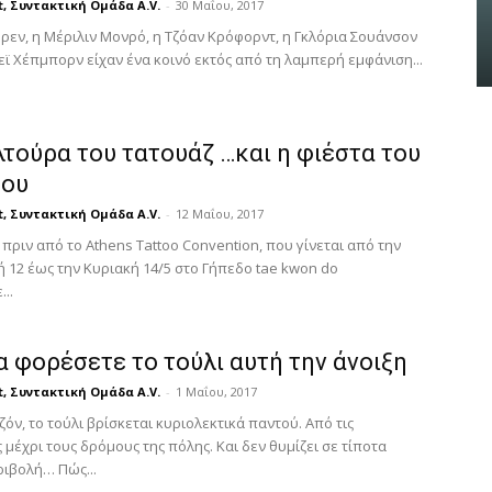
t, Συντακτική Ομάδα A.V.
-
30 Μαΐου, 2017
γεγονός!
ρεν, η Μέριλιν Μονρό, η Τζόαν Κρόφορντ, η Γκλόρια Σουάνσον
AtticaCoast, Συντακτική Ομάδα A.V.
-
εϊ Χέπμπορν είχαν ένα κοινό εκτός από τη λαμπερή εμφάνιση...
19 Μαΐου, 2024
τούρα του τατουάζ …και η φιέστα του
ου
t, Συντακτική Ομάδα A.V.
-
12 Μαΐου, 2017
πριν από το Athens Tattoo Convention, που γίνεται από την
 12 έως την Κυριακή 14/5 στο Γήπεδο tae kwon do
..
 φορέσετε το τούλι αυτή την άνοιξη
t, Συντακτική Ομάδα A.V.
-
1 Μαΐου, 2017
ζόν, το τούλι βρίσκεται κυριολεκτικά παντού. Από τις
μέχρι τους δρόμους της πόλης. Και δεν θυμίζει σε τίποτα
ριβολή… Πώς...