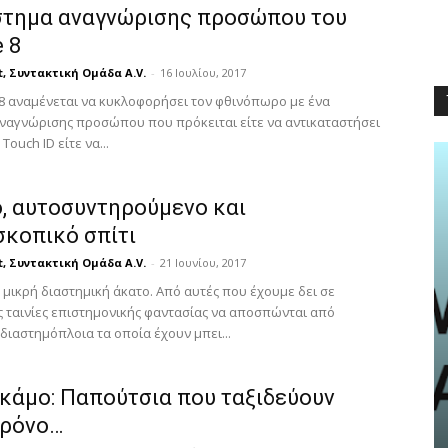
στημα αναγνώρισης προσώπου του
 8
t, Συντακτική Ομάδα A.V.
-
16 Ιουλίου, 2017
 8 αναμένεται να κυκλοφορήσει τον φθινόπωρο με ένα
ναγνώρισης προσώπου που πρόκειται είτε να αντικαταστήσει
Touch ID είτε να...
ό, αυτοσυντηρούμενο και
σκοπικό σπίτι
t, Συντακτική Ομάδα A.V.
-
21 Ιουνίου, 2017
 μικρή διαστημική άκατο. Από αυτές που έχουμε δει σε
 ταινίες επιστημονικής φαντασίας να αποσπώνται από
 διαστημόπλοια τα οποία έχουν μπει...
NEWS
κάμο: Παπούτσια που ταξιδεύουν
Haidari by CityMobile: Η νέα
ηλεκτρονική πλατφόρμα του
χρόνο…
Δήμου Χαϊδαρίου είναι πλέον