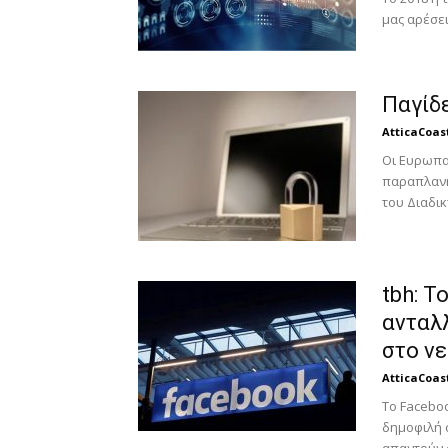
μας αρέσει
Παγίδε
AtticaCoas
Οι Ευρωπα
παραπλανη
του Διαδικ
tbh: 
ανταλ
στο νε
AtticaCoas
Το Faceboo
δημοφιλή σ