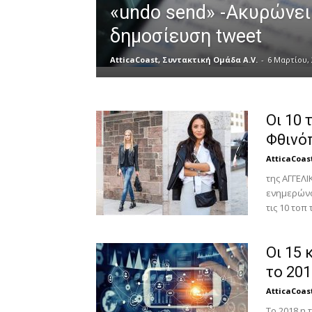
«undo send» -Ακυρώνει
δημοσίευση tweet
AtticaCoast, Συντακτική Ομάδα A.V.
-
6 Μαρτίου, 
Οι 10 
Φθινό
AtticaCoas
της ΑΓΓΕΛ
ενημερώνον
τις 10 τοπ 
Οι 15 
το 201
AtticaCoas
Το 2018 η 