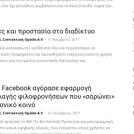
 είτε όχι (συνήθως συμβαίνουν και τα δύο). Επειδή -παρά την...
ς και προστασία στο διαδίκτυο
t, Συντακτική Ομάδα A.V.
-
11 Νοεμβρίου, 2017
ίοι καταναλωτές εκτίθενται όλο και περισσότερο σε
τικές διαφημίσεις και προωθητικές ενέργειες κατά τη χρήση
τύου και των μέσων κοινωνικής δικτύωσης και...
Το Facebook αγόρασε εφαρμογή
λαγής φιλοφρονήσεων που «σαρώνει»
ανικό κοινό
t, Συντακτική Ομάδα A.V.
-
22 Οκτωβρίου, 2017
k αγόρασε το tbh (To Be Honest). Πρόκειται για μια εφαρμογή
το κοινό εφηβικής ηλικίας, που επιτρέπει στους χρήστες να