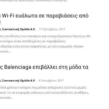
ανώνυμα σε ερωτήσεις πολλαπλής επιλογής...
α Wi-Fi ευάλωτα σε παραβιάσεις από
!
t, Συντακτική Ομάδα A.V.
-
17 Οκτωβρίου, 2017
τες συνδέσεις των οικιακών και επαγγελματικών δικτύων Wi-
τον κόσμο είναι εκτεθειμένες σε παραβιάσεις
εξαιτίας ενός κενού ασφαλείας, με την ονομασία «Κρακ»
οποίο...
ς Balenciaga επιβάλλει στη μόδα τα
t, Συντακτική Ομάδα A.V.
-
8 Οκτωβρίου, 2017
λλά χρόνια ο κόσμος της μόδας απέρριπτε τα Crocs χωρίς
ατιά. Το να τα φοράει κάποιος υπό οποιεσδήποτε συνθήκες,
κτονία...