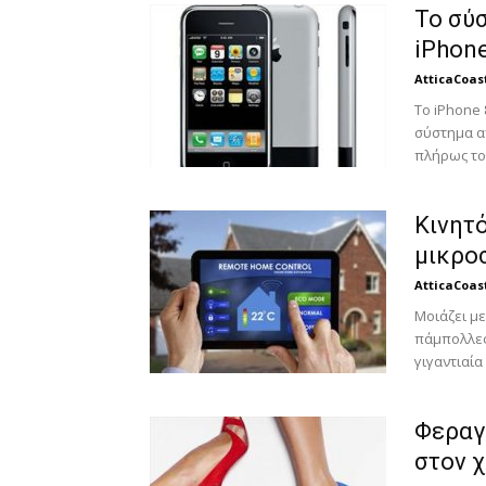
To σύ
iPhone
AtticaCoas
Το iPhone
σύστημα α
πλήρως το 
Κινητ
μικρο
AtticaCoas
Μοιάζει με
πάμπολλες
γιγαντιαία
Φεραγ
στον 