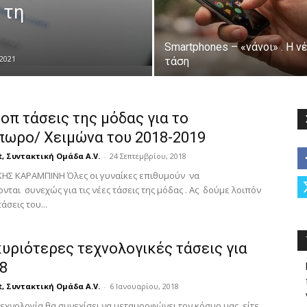
 τη
Smartphones – «νάνοι» . Η ν
2021
τάση
τοπ τάσεις της μόδας για το
πωρο/ Χειμώνα του 2018-2019
t, Συντακτική Ομάδα A.V.
-
24 Σεπτεμβρίου, 2018
ΙΚΗΣ ΚΑΡΑΜΠΙΝΗ Όλες οι γυναίκες επιθυμούν να
ται συνεχώς για τις νέες τάσεις της μόδας . Ας δούμε λοιπόν
τάσεις του...
κυριότερες τεχνολογικές τάσεις για
8
t, Συντακτική Ομάδα A.V.
-
6 Ιανουαρίου, 2018
τεχνολογία θα συνεχίσει να μεταμορφώνει τον κόσμο μας, είτε