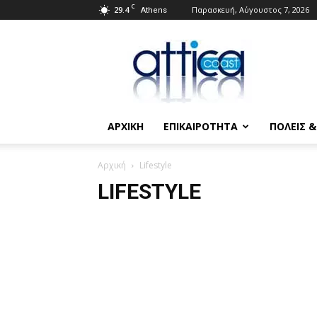
C
29.4
Παρασκευή, Αύγουστος 7, 2026
Athens
Attica
Coast.gr
ΑΡΧΙΚΗ
ΕΠΙΚΑΙΡΟΤΗΤΑ
ΠΟΛΕΙΣ 
Αρχική
Lifestyle
LIFESTYLE