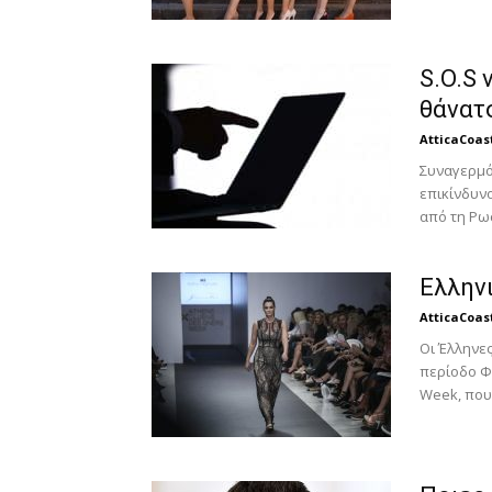
S.O.S 
θάνατ
AtticaCoas
Συναγερμό
επικίνδυνο
από τη Ρωσ
Ελληνι
AtticaCoas
Οι Έλληνες
περίοδο Φ
Week, που