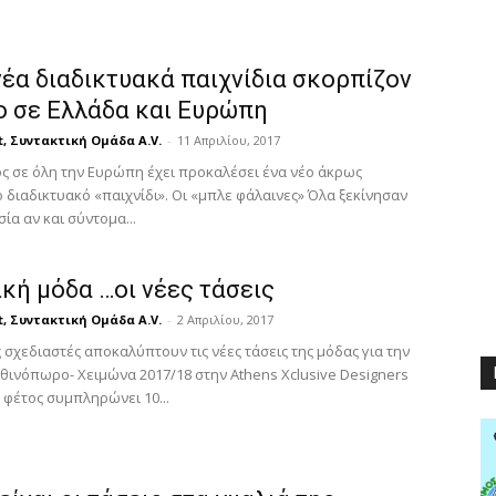
νέα διαδικτυακά παιχνίδια σκορπίζον
ο σε Ελλάδα και Ευρώπη
t, Συντακτική Ομάδα A.V.
-
11 Απριλίου, 2017
ς σε όλη την Ευρώπη έχει προκαλέσει ένα νέο άκρως
 διαδικτυακό «παιχνίδι». Οι «μπλε φάλαινες» Όλα ξεκίνησαν
ία αν και σύντομα...
κή μόδα …οι νέες τάσεις
t, Συντακτική Ομάδα A.V.
-
2 Απριλίου, 2017
 σχεδιαστές αποκαλύπτουν τις νέες τάσεις της μόδας για την
θινόπωρο- Χειμώνα 2017/18 στην Athens Xclusive Designers
 φέτος συμπληρώνει 10...