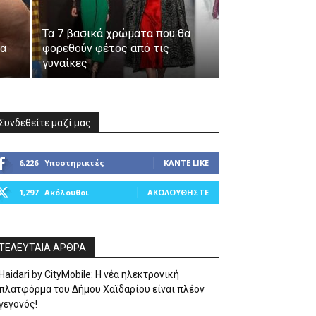
Τα 7 βασικά χρώματα που θα
έα
φορεθούν φέτος από τις
γυναίκες
Συνδεθείτε μαζί μας
6,226
Υποστηρικτές
ΚΆΝΤΕ LIKE
1,297
Ακόλουθοι
ΑΚΟΛΟΥΘΉΣΤΕ
ΤΕΛΕΥΤΑΙΑ ΑΡΘΡΑ
Haidari by CityMobile: Η νέα ηλεκτρονική
πλατφόρμα του Δήμου Χαϊδαρίου είναι πλέον
γεγονός!