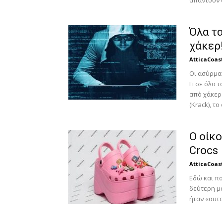
απαντούν 
Όλα τ
χάκερ
AtticaCoas
Οι ασύρμα
Fi σε όλο 
από χάκερ 
(Krack), το 
Ο οίκο
Crocs
AtticaCoas
Εδώ και πο
δεύτερη μ
ήταν «αυτο