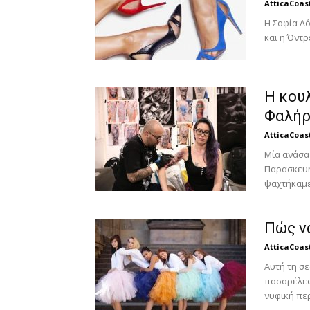
AtticaCoas
H Σοφία Λό
και η Όντρ
Η κουλ
Φαλήρ
AtticaCoas
Μία ανάσα 
Παρασκευή
ψαχτήκαμε.
Πώς να
AtticaCoas
Αυτή τη σε
πασαρέλες 
νυφική πε