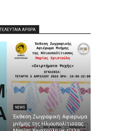
ΤΕΛΕΥΤΑΙΑ ΑΡΘΡΑ
NEWS
ΘΈΜΑΤΑ
Έκθεση Ζωγραφική: Αφιέρωμα
μνήμης της Ηλιουπολίτισσας
Ένα ταξίδι γε
Μαρίας Χριστούλη με τίτλο:
αφετηρία το 