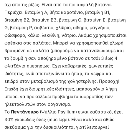
όχι από τις ρίζες. Είναι από τα πιο ασφαλή βότανα.
Περιέχει: Βιταμίνη Α, βήτα καροτένιο, βιταμίνη B1,
βιταμίνη B2, βιταμίνη B3, βιταμίνη C, βιταμίνη Ε, βιταμίνη
G, βιταμίνη Ρ, ασβέστιο, χλώριο, σίδηρο, μαγνήσιο,
φώσφορο, κάλιο, λεκιθίνη, νάτριο. Ακόμα χρησιμοποιείται
φρέσκια στις σαλάτες. Μπορεί να χρησιμοποιηθεί χλωρή
βρασμένη σε σαλάτα (μπορούμε να καταναλώσουμε και
το ζουμί) ή σαν αποξηραμένο βότανο σε τσάι 3 έως 4
φλιτζάνια ημερησίως. Έχει καθαρτικές, χωνευτικές
ιδιότητες, ενώ αποτοξινώνει το ήπαρ, τα νεφρά και
επιδρά στον μεταβολισμό της χοληστερίνης. Προσοχή!
Επειδή έχει διουρητικές ιδιότητες, μακροχρόνια λήψη
μπορεί να προκαλέσει προβλήματα ισορροπίας των
ηλεκτρολυτών στον οργανισμό.
Το
Πεντάνευρο
(Ψύλλιο Psyllium) είναι καθαρτικό, έχει
30% γλοιώδεις ύλες (mucilage). Είναι καλό και αθώο
σκεύασμα για την δυσκοιλιότητα, γιατί λειτουργεί