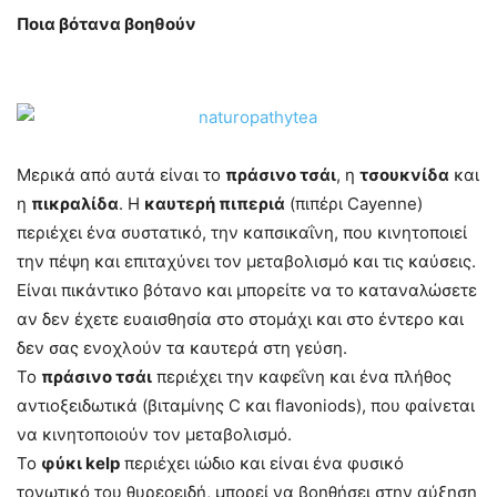
Ποια βότανα βοηθούν
Μερικά από αυτά είναι το
πράσινο τσάι
, η
τσουκνίδα
και
η
πικραλίδα
. Η
καυτερή πιπεριά
(πιπέρι Cayenne)
περιέχει ένα συστατικό, την καπσικαΐνη, που κινητοποιεί
την πέψη και επιταχύνει τον μεταβολισμό και τις καύσεις.
Είναι πικάντικο βότανο και μπορείτε να το καταναλώσετε
αν δεν έχετε ευαισθησία στο στομάχι και στο έντερο και
δεν σας ενοχλούν τα καυτερά στη γεύση.
Το
πράσινο τσάι
περιέχει την καφεΐνη και ένα πλήθος
αντιοξειδωτικά (βιταμίνης C και flavoniods), που φαίνεται
να κινητοποιούν τον μεταβολισμό.
Το
φύκι kelp
περιέχει ιώδιο και είναι ένα φυσικό
τονωτικό του θυρεοειδή, μπορεί να βοηθήσει στην αύξηση