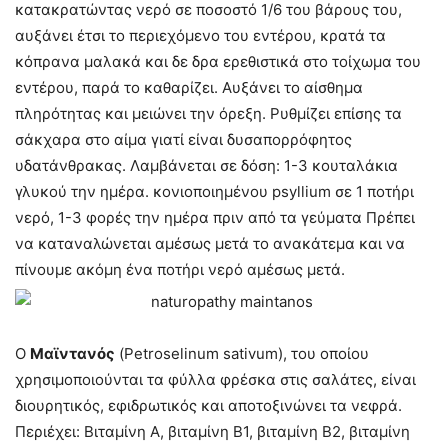
κατακρατώντας νερό σε ποσοστό 1/6 του βάρους του,
αυξάνει έτσι το περιεχόμενο του εντέρου, κρατά τα
κόπρανα μαλακά και δε δρα ερεθιστικά στο τοίχωμα του
εντέρου, παρά το καθαρίζει. Αυξάνει το αίσθημα
πληρότητας και μειώνει την όρεξη. Ρυθμίζει επίσης τα
σάκχαρα στο αίμα γιατί είναι δυσαπορρόφητος
υδατάνθρακας. Λαμβάνεται σε δόση: 1-3 κουταλάκια
γλυκού την ημέρα. κονιοποιημένου psyllium σε 1 ποτήρι
νερό, 1-3 φορές την ημέρα πριν από τα γεύματα Πρέπει
να καταναλώνεται αμέσως μετά το ανακάτεμα και να
πίνουμε ακόμη ένα ποτήρι νερό αμέσως μετά.
Ο
Μαϊντανός
(Petroselinum sativum), του οποίου
χρησιμοποιούνται τα φύλλα φρέσκα στις σαλάτες, είναι
διουρητικός, εφιδρωτικός και αποτοξινώνει τα νεφρά.
Περιέχει: Βιταμίνη Α, βιταμίνη B1, βιταμίνη B2, βιταμίνη