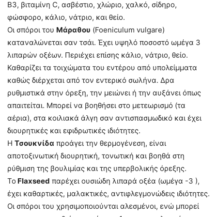
B3, βιταμίνη C, ασβέστιο, χλώριο, χαλκό, σίδηρο,
φώσφορο, κάλιο, νάτριο, και θείο.
Οι σπόροι του
Μάραθου
(Foeniculum vulgare)
καταναλώνεται σαν τσάι. Έχει υψηλό ποσοστό ωμέγα 3
λιπαρών οξέων. Περιέχει επίσης κάλιο, νάτριο, θείο.
Καθαρίζει τα τοιχώματα του εντέρου από υπολείμματα
καθώς διέρχεται από τον εντερικό σωλήνα. Δρα
ρυθμιστικά στην όρεξη, την μειώνει ή την αυξάνει όπως
απαιτείται. Μπορεί να βοηθήσει στο μετεωρισμό (τα
αέρια), στα κοιλιακά άλγη σαν αντισπασμωδικό και έχει
διουρητικές και εφιδρωτικές ιδιότητες.
Η
Τσουκνίδα
προάγει την θερμογένεση, είναι
αποτοξινωτική διουρητική, τονωτική και βοηθά στη
ρύθμιση της βουλιμίας και της υπερβολικής όρεξης.
Το
Flaxseed
παρέχει ουσιώδη λιπαρά οξέα (ωμέγα -3 ),
έχει καθαρτικές, μαλακτικές, αντιφλεγμονώδεις ιδιότητες.
Οι σπόροι του χρησιμοποιούνται αλεσμένοι, ενώ μπορεί