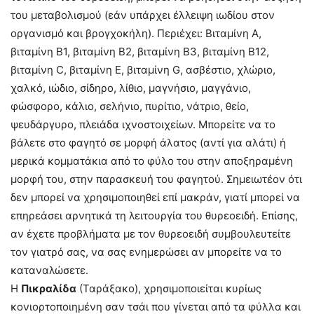
του μεταβολισμού (εάν υπάρχει έλλειψη ιωδίου στον
οργανισμό και βρογχοκήλη). Περιέχει: Βιταμίνη Α,
βιταμίνη B1, βιταμίνη B2, βιταμίνη B3, βιταμίνη Β12,
βιταμίνη C, βιταμίνη Ε, βιταμίνη G, ασβέστιο, χλώριο,
χαλκό, ιώδιο, σίδηρο, λίθιο, μαγνήσιο, μαγγάνιο,
φώσφορο, κάλιο, σελήνιο, πυρίτιο, νάτριο, θείο,
ψευδάργυρο, πλειάδα ιχνοστοιχείων. Μπορείτε να το
βάλετε στο φαγητό σε μορφή άλατος (αντί για αλάτι) ή
μερικά κομματάκια από το φύλο του στην αποξηραμένη
μορφή του, στην παρασκευή του φαγητού. Σημειωτέον ότι
δεν μπορεί να χρησιμοποιηθεί επί μακράν, γιατί μπορεί να
επηρεάσει αρνητικά τη λειτουργία του θυρεοειδή. Επίσης,
αν έχετε προβλήματα με τον θυρεοειδή συμβουλευτείτε
τον γιατρό σας, να σας ενημερώσει αν μπορείτε να το
καταναλώσετε.
Η
Πικραλίδα
(Ταράξακο), χρησιμοποιείται κυρίως
κονιορτοποιημένη σαν τσάι που γίνεται από τα φύλλα και