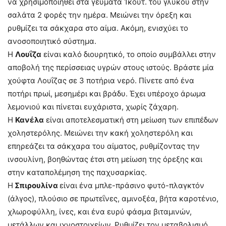
να χρησιμοποιηθεί στα γεύματα 1κουτ. του γλυκού στην
σαλάτα 2 φορές την ημέρα. Μειώνει την όρεξη και
ρυθμίζει τα σάκχαρα στο αίμα. Ακόμη, ενισχύει το
ανοσοποιητικό σύστημα.
Η
Λουΐζα
είναι καλό διουρητικό, το οποίο συμβάλλει στην
αποβολή της περίσσειας υγρών στους ιστούς. Βράστε μία
χούφτα Λουΐζας σε 3 ποτήρια νερό. Πίνετε από ένα
ποτήρι πρωί, μεσημέρι και βράδυ. Έχει υπέροχο άρωμα
λεμονιού και πίνεται ευχάριστα, χωρίς ζάχαρη.
Η
Κανέλα
είναι αποτελεσματική στη μείωση των επιπέδων
χοληστερόλης. Μειώνει την κακή χοληστερόλη και
επηρεάζει τα σάκχαρα του αίματος, ρυθμίζοντας την
ινσουλίνη, βοηθώντας έτσι στη μείωση της όρεξης και
στην καταπολέμηση της παχυσαρκίας.
Η
Σπιρουλίνα
είναι ένα μπλε-πράσινο φυτό-πλαγκτόν
(άλγος), πλούσιο σε πρωτεΐνες, αμινοξέα, βήτα καροτένιο,
χλωροφύλλη, ίνες, και ένα ευρύ φάσμα βιταμινών,
μετάλλων και ιχνοστοιχείων. Ρυθμίζει τον μεταβολισμό,