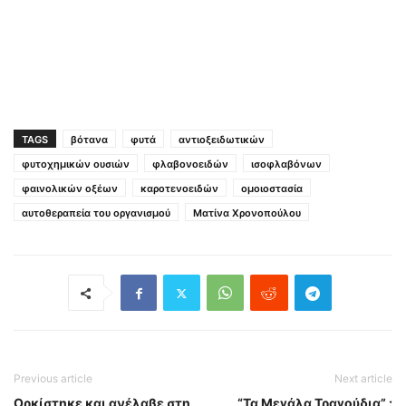
TAGS
βότανα
φυτά
αντιοξειδωτικών
φυτοχημικών ουσιών
φλαβονοειδών
ισοφλαβόνων
φαινολικών οξέων
καροτενοειδών
ομοιοστασία
αυτοθεραπεία του οργανισμού
Ματίνα Χρονοπούλου
Previous article
Next article
Ορκίστηκε και ανέλαβε στη
“Τα Μεγάλα Τραγούδια” :