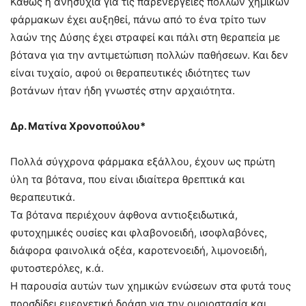
Καθώς η ανησυχία για τις παρενέργειες πολλών χημικών
φάρμακων έχει αυξηθεί, πάνω από το ένα τρίτο των
λαών της Δύσης έχει στραφεί και πάλι στη θεραπεία με
βότανα για την αντιμετώπιση πολλών παθήσεων. Και δεν
είναι τυχαίο, αφού οι θεραπευτικές ιδιότητες των
βοτάνων ήταν ήδη γνωστές στην αρχαιότητα.
Δρ. Ματίνα Χρονοπούλου*
Πολλά σύγχρονα φάρμακα εξάλλου, έχουν ως πρώτη
ύλη τα βότανα, που είναι ιδιαίτερα θρεπτικά και
θεραπευτικά.
Τα βότανα περιέχουν άφθονα αντιοξειδωτικά,
φυτοχημικές ουσίες και φλαβονοειδή, ισοφλαβόνες,
διάφορα φαινολικά οξέα, καροτενοειδή, λιμονοειδή,
φυτοστερόλες, κ.ά.
Η παρουσία αυτών των χημικών ενώσεων στα φυτά τους
προσδίδει ευεργετική δράση για την ομοιοστασία και