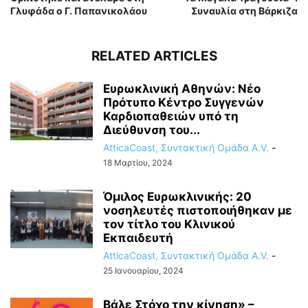
Γλυφάδα ο Γ. Παπανικολάου
Συναυλία στη Βάρκιζα
RELATED ARTICLES
Ευρωκλινική Αθηνών: Νέο
Πρότυπο Κέντρο Συγγενών
Καρδιοπαθειών υπό τη
Διεύθυνση του...
AtticaCoast, Συντακτική Ομάδα A.V.
-
18 Μαρτίου, 2024
Όμιλος Ευρωκλινικής: 20
νοσηλευτές πιστοποιήθηκαν με
τον τίτλο του Κλινικού
Εκπαιδευτή
AtticaCoast, Συντακτική Ομάδα A.V.
-
25 Ιανουαρίου, 2024
Βάλε Στόχο την κίνηση» –