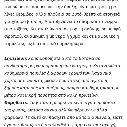
του σώματος και μειώνει την όρεξη, είναι μια τροφή με
λίγες θερμίδες, αλλά πλούσια σε φυτό-θρεπτικά στοιχειά
για χάσιμο βάρους. Αποτοξινώνει το ήπαρ και τα νεφρά
από τοξίνες. Καταναλώνεται σε μορφή σκόνης, σε μορφή
σιροπιού, αναμιγμένη με νερό ή χυμό και σε κάψουλες ή
ταμπλέτες ως διατροφικό συμπλήρωμα.
Σημείωση:
Χρησιμοποιήστε αυτά τα βότανα σε
συνδυασμό με μια ισορροπημένη διατροφή. Καταναλώστε
καθημερινά ποικιλία διαφόρων χρωμάτων λαχανικά,
χόρτα, και φρούτα, μικρές ποσότητες από άψητους
ξηρούς καρπούς και σπόρους, όσπρια και δημητριακά με
μέτρο και μικρή ποσότητα από καλή πρωτεΐνη.
Θυμηθείτε:
Τα βότανα μπορεί να είναι αγνά προϊόντα
της φύσης, ωστόσο συχνά αλληλεπιδρούν με άλλα
φάρμακα. Γι’ αυτό αν πάσχετε από κάποια ασθένεια, είστε
έγκυος, θηλάζετε ή ακολουθείτε φαρμακευτική αγωγή,