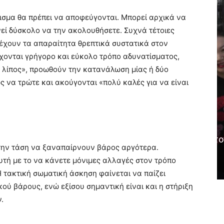
ισμα θα πρέπει να αποφεύγονται. Μπορεί αρχικά να
ί δύσκολο να την ακολουθήσετε. Συχνά τέτοιες
αρέχουν τα απαραίτητα θρεπτικά συστατικά στον
όσχονται γρήγορο και εύκολο τρόπο αδυνατίσματος,
ε λίπος», προωθούν την κατανάλωση μίας ή δύο
 να τρώτε και ακούγονται «πολύ καλές για να είναι
'ΑΛΙΜΟΣ
λες στον
– Τα πρώτα
Πώς η χρυσή βίζα μετέτρεψε τον
την τάση να ξαναπαίρνουν βάρος αργότερα.
Αλιμο σε China Town
υτή με το να κάνετε μόνιμες αλλαγές στον τρόπο
V.
-
AtticaCoast, Συντακτική Ομάδα A.V.
-
4 Μαρτίου, 2024
Η τακτική σωματική άσκηση φαίνεται να παίζει
ού βάρους, ενώ εξίσου σημαντική είναι και η στήριξη
.