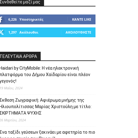
Συνδεθείτε μαζί μας
6,226
Υποστηρικτές
ΚΆΝΤΕ LIKE
1,297
Ακόλουθοι
ΑΚΟΛΟΥΘΉΣΤΕ
ΤΕΛΕΥΤΑΙΑ ΑΡΘΡΑ
Haidari by CityMobile: Η νέα ηλεκτρονική
πλατφόρμα του Δήμου Χαϊδαρίου είναι πλέον
γεγονός!
19 Μαΐου, 2024
Έκθεση Ζωγραφική: Αφιέρωμα μνήμης της
Ηλιουπολίτισσας Μαρίας Χριστούλη με τίτλο:
ΣΚΙΡΤΗΜΑΤΑ ΨΥΧΗΣ
26 Μαρτίου, 2024
Ένα ταξίδι γεύσεων ξεκινάει με αφετηρία το πιο