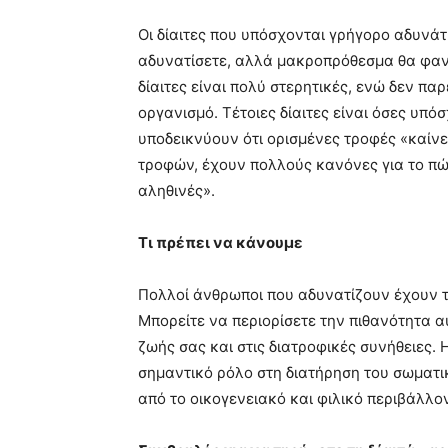
Οι δίαιτες που υπόσχονται γρήγορο αδυνάτ
αδυνατίσετε, αλλά μακροπρόθεσμα θα φανε
δίαιτες είναι πολύ στερητικές, ενώ δεν π
οργανισμό. Τέτοιες δίαιτες είναι όσες υπ
υποδεικνύουν ότι ορισμένες τροφές «καίν
τροφών, έχουν πολλούς κανόνες για το πώς
αληθινές».
ΙΑ ΑΤΤΙΚΉΣ
ΑΝΆΠΤΥΞΗ
Τι πρέπει να κάνουμε
αλιάς: Η τουριστική
Έτοιμες οι πρώτες βίλ
ή της Περιφέρειας
Αστέρα Βουλιαγμένης
Πολλοί άνθρωποι που αδυνατίζουν έχουν 
σκάφη στη νέα Μαρίνα
Μπορείτε να περιορίσετε την πιθανότητα α
, Συντακτική Ομάδα A.V.
-
AtticaCoast, Συντακτική Ομάδα A.
 2024
18 Μαρτίου, 2024
ζωής σας και στις διατροφικές συνήθειες. 
σημαντικό ρόλο στη διατήρηση του σωματικ
από το οικογενειακό και φιλικό περιβάλλον