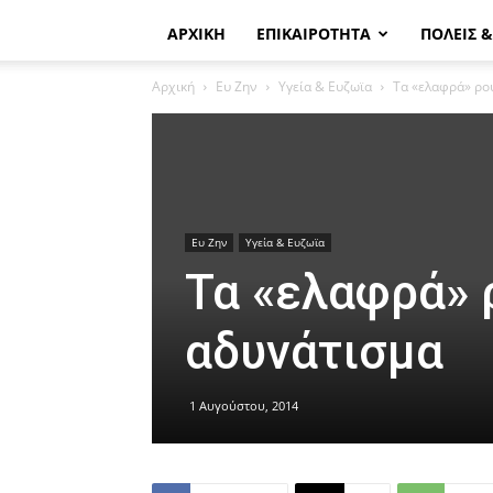
ΑΡΧΙΚΗ
ΕΠΙΚΑΙΡΟΤΗΤΑ
ΠΟΛΕΙΣ 
Αρχική
Ευ Ζην
Υγεία & Ευζωϊα
Τα «ελαφρά» ρο
Ευ Ζην
Υγεία & Ευζωϊα
Τα «ελαφρά» 
αδυνάτισμα
1 Αυγούστου, 2014