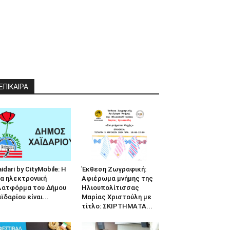
ΕΠΙΚΑΙΡΑ
idari by CityMobile: Η
Έκθεση Ζωγραφική:
α ηλεκτρονική
Αφιέρωμα μνήμης της
λατφόρμα του Δήμου
Ηλιουπολίτισσας
ϊδαρίου είναι...
Μαρίας Χριστούλη με
τίτλο: ΣΚΙΡΤΗΜΑΤΑ...