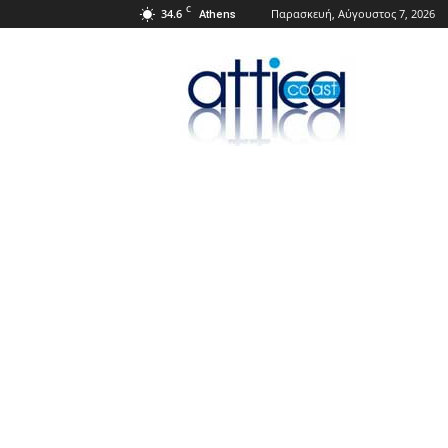
C
34.6
Παρασκευή, Αύγουστος 7, 2026
Athens
Attica
Coast.gr