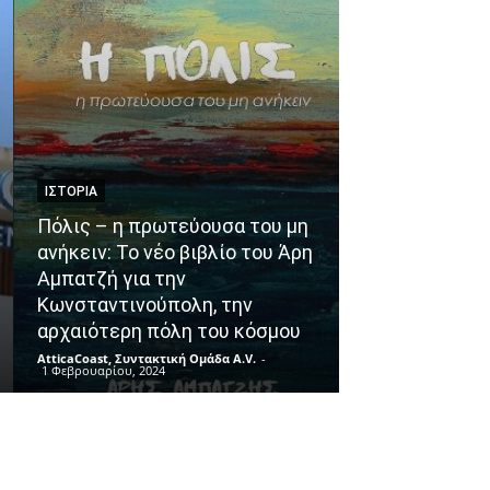
ΙΣΤΟΡΊΑ
NEWS
Πόλις – η πρωτεύουσα του μη
ανήκειν: Το νέο βιβλίο του Άρη
Haidari by Cit
Αμπατζή για την
ηλεκτρονική 
Κωνσταντινούπολη, την
Δήμου Χαϊδαρ
αρχαιότερη πόλη του κόσμου
γεγονός!
AtticaCoast, Συντακτική Ομάδα A.V.
-
AtticaCoast, Συντακ
1 Φεβρουαρίου, 2024
19 Μαΐου, 2024