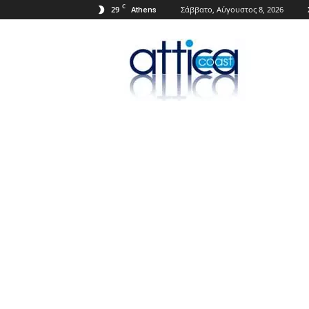
C
29
Σάββατο, Αύγουστος 8, 2026
Athens
Attica
Coast.gr