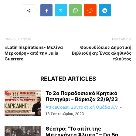
Previous article
Next article
«Latin Inspirations- Μελίνα
Θουκυδίδειος Δημοτική
Μερκούρη» από την Julia
Βιβλιοθήκη: Ένας αληθινός
Guerrero
πλούτος
RELATED ARTICLES
Το 2ο Παραδοσιακό Κρητικό
Πανηγύρι – Βάρκιζα 22/9/23
AtticaCoast, Συντακτική Ομάδα A.V.
-
13 Σεπτεμβρίου, 2023
Θέατρο: “Το σπίτι της
Μπερνάντα Άλμπα” – Για 5η