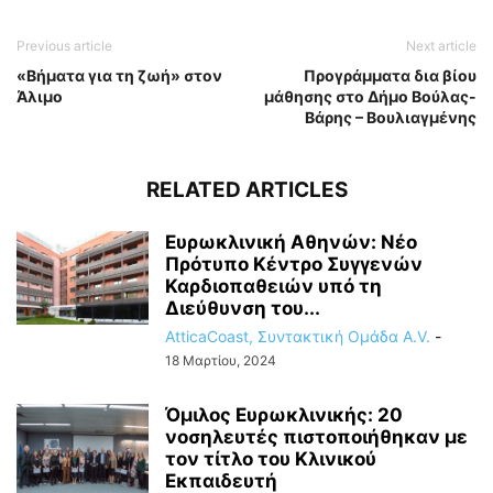
Previous article
Next article
«Βήματα για τη ζωή» στον
Προγράμματα δια βίου
Άλιμο
μάθησης στο Δήμο Βούλας-
Βάρης – Βουλιαγμένης
RELATED ARTICLES
Ευρωκλινική Αθηνών: Νέο
Πρότυπο Κέντρο Συγγενών
Καρδιοπαθειών υπό τη
Διεύθυνση του...
AtticaCoast, Συντακτική Ομάδα A.V.
-
18 Μαρτίου, 2024
Όμιλος Ευρωκλινικής: 20
νοσηλευτές πιστοποιήθηκαν με
τον τίτλο του Κλινικού
Εκπαιδευτή