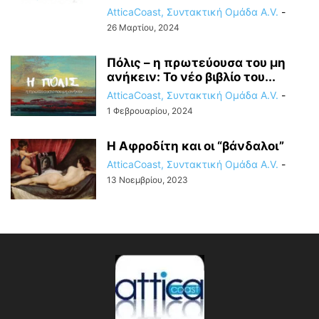
AtticaCoast, Συντακτική Ομάδα A.V.
-
26 Μαρτίου, 2024
Πόλις – η πρωτεύουσα του μη
ανήκειν: Το νέο βιβλίο του...
AtticaCoast, Συντακτική Ομάδα A.V.
-
1 Φεβρουαρίου, 2024
Η Αφροδίτη και οι “βάνδαλοι”
AtticaCoast, Συντακτική Ομάδα A.V.
-
13 Νοεμβρίου, 2023