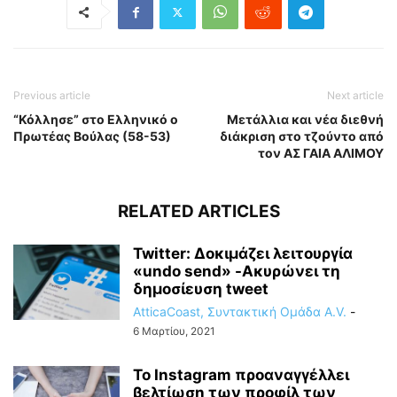
Previous article
Next article
“Κόλλησε” στο Ελληνικό ο
Μετάλλια και νέα διεθνή
Πρωτέας Βούλας (58-53)
διάκριση στο τζούντο από
τον ΑΣ ΓΑΙΑ ΑΛΙΜΟΥ
RELATED ARTICLES
Twitter: Δοκιμάζει λειτουργία
«undo send» -Ακυρώνει τη
δημοσίευση tweet
AtticaCoast, Συντακτική Ομάδα A.V.
-
6 Μαρτίου, 2021
Το Instagram προαναγγέλλει
βελτίωση των προφίλ των