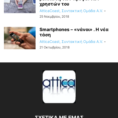
χρηστών του
AtticaCoast, Συντακτική Ομάδα A.V.
-
25 Νοεμβρίου, 2018
Smartphones – «νάνοι» . Η νέα
τάση
AtticaCoast, Συντακτική Ομάδα A.V.
-
21 Οκτωβρίου, 2018
ΣΧΕΤΙΚΑ ΜΕ ΕΜΑΣ