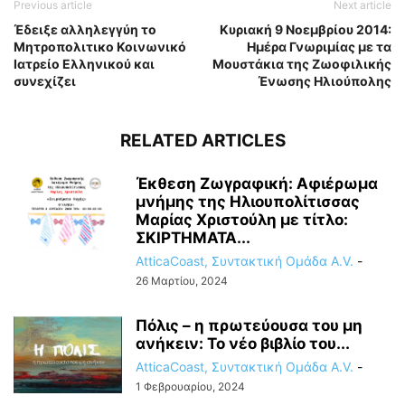
Previous article
Next article
Έδειξε αλληλεγγύη το
Κυριακή 9 Νοεμβρίου 2014:
Μητροπολιτικο Κοινωνικό
Ημέρα Γνωριμίας με τα
Ιατρείο Ελληνικού και
Μουστάκια της Ζωοφιλικής
συνεχίζει
Ένωσης Ηλιούπολης
RELATED ARTICLES
Έκθεση Ζωγραφική: Αφιέρωμα
μνήμης της Ηλιουπολίτισσας
Μαρίας Χριστούλη με τίτλο:
ΣΚΙΡΤΗΜΑΤΑ...
AtticaCoast, Συντακτική Ομάδα A.V.
-
26 Μαρτίου, 2024
Πόλις – η πρωτεύουσα του μη
ανήκειν: Το νέο βιβλίο του...
AtticaCoast, Συντακτική Ομάδα A.V.
-
1 Φεβρουαρίου, 2024