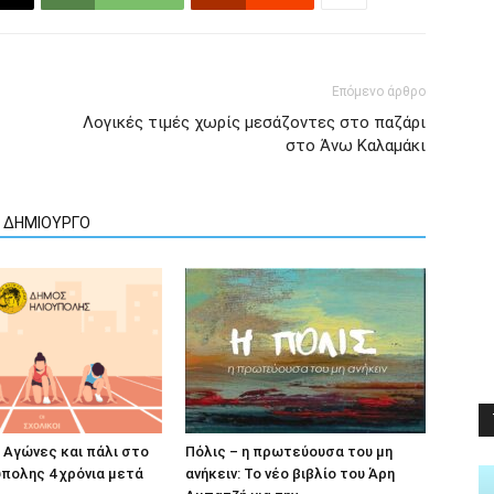
Επόμενο άρθρο
Λογικές τιμές χωρίς μεσάζοντες στο παζάρι
στο Άνω Καλαμάκι
Ν ΔΗΜΙΟΥΡΓΟ
ί Αγώνες και πάλι στο
Πόλις – η πρωτεύουσα του μη
πολης 4 χρόνια μετά
ανήκειν: Το νέο βιβλίο του Άρη