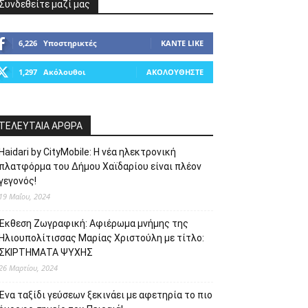
Συνδεθείτε μαζί μας
6,226
Υποστηρικτές
ΚΆΝΤΕ LIKE
1,297
Ακόλουθοι
ΑΚΟΛΟΥΘΉΣΤΕ
ΤΕΛΕΥΤΑΙΑ ΑΡΘΡΑ
Haidari by CityMobile: Η νέα ηλεκτρονική
πλατφόρμα του Δήμου Χαϊδαρίου είναι πλέον
γεγονός!
19 Μαΐου, 2024
Έκθεση Ζωγραφική: Αφιέρωμα μνήμης της
Ηλιουπολίτισσας Μαρίας Χριστούλη με τίτλο:
ΣΚΙΡΤΗΜΑΤΑ ΨΥΧΗΣ
26 Μαρτίου, 2024
Ένα ταξίδι γεύσεων ξεκινάει με αφετηρία το πιο