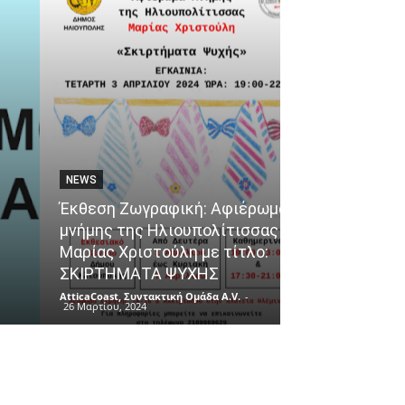
NEWS
ΘΈΜΑΤΑ
Έκθεση Ζωγραφική: Αφιέρωμα
μνήμης της Ηλιουπολίτισσας
Ένα ταξίδι γε
Μαρίας Χριστούλη με τίτλο:
αφετηρία το 
ΣΚΙΡΤΗΜΑΤΑ ΨΥΧΗΣ
του Πειραιά!
AtticaCoast, Συντακτική Ομάδα A.V.
-
AtticaCoast, Συντακ
26 Μαρτίου, 2024
26 Μαρτίου, 2024