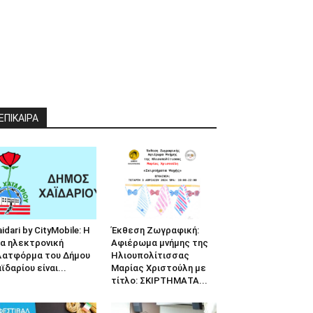
ΕΠΙΚΑΙΡΑ
idari by CityMobile: Η
Έκθεση Ζωγραφική:
α ηλεκτρονική
Αφιέρωμα μνήμης της
λατφόρμα του Δήμου
Ηλιουπολίτισσας
ϊδαρίου είναι...
Μαρίας Χριστούλη με
τίτλο: ΣΚΙΡΤΗΜΑΤΑ...