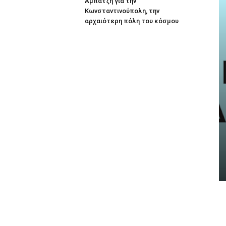
Αμπατζή για την
Κωνσταντινούπολη, την
αρχαιότερη πόλη του κόσμου
ΠΡΏΤΟ ΘΈΜΑ
Haidari by CityMobile: Η νέα
ηλεκτρονική πλατφόρμα του
Δήμου Χαϊδαρίου είναι πλέον
γεγονός!
AtticaCoast, Συντακτική Ομάδα A.V.
-
19 Μαΐου, 2024