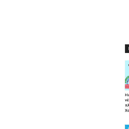
Ha
νέ
π
Χα