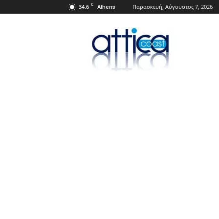
C
34.6
Παρασκευή, Αύγουστος 7, 2026
Athens
Attica
Coast.gr