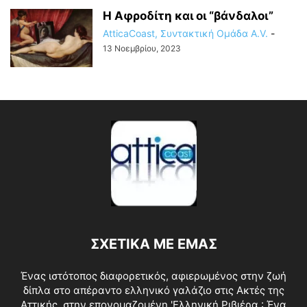
Η Αφροδίτη και οι “βάνδαλοι”
AtticaCoast, Συντακτική Ομάδα A.V.
-
13 Νοεμβρίου, 2023
ΣΧΕΤΙΚΑ ΜΕ ΕΜΑΣ
Ένας ιστότοπος διαφορετικός, αφιερωμένος στην ζωή
δίπλα στο απέραντο ελληνικό γαλάζιο στις Ακτές της
Αττικής, στην επονομαζομένη 'Ελληνική Ριβιέρα : Ένα