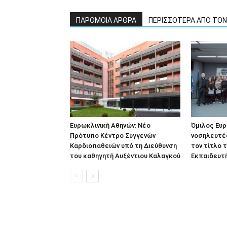
ΠΑΡΟΜΟΙΑ ΑΡΘΡΑ
ΠΕΡΙΣΣΟΤΕΡΑ ΑΠΟ ΤΟ
ΙΑ ΑΤΤΙΚΉΣ
ΑΝΆΠΤΥΞΗ
Ευρωκλινική Αθηνών: Νέο
Όμιλος Ευρ
αλιάς: Η τουριστική
Έτοιμες οι πρώτες βίλ
Πρότυπο Κέντρο Συγγενών
νοσηλευτέ
ή της Περιφέρειας
Αστέρα Βουλιαγμένης
Καρδιοπαθειών υπό τη Διεύθυνση
τον τίτλο τ
σκάφη στη νέα Μαρίνα
του καθηγητή Αυξέντιου Καλαγκού
Εκπαιδευτ
, Συντακτική Ομάδα A.V.
-
AtticaCoast, Συντακτική Ομάδα A.
 2024
18 Μαρτίου, 2024