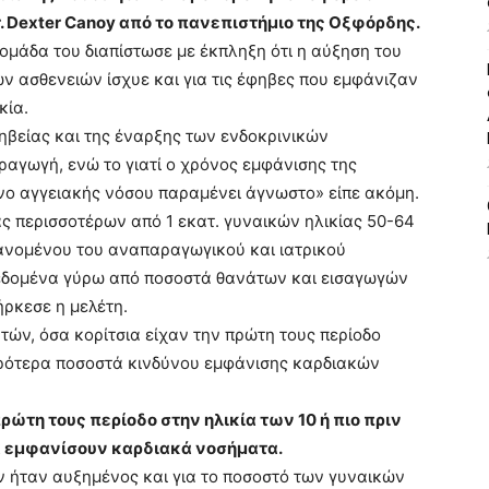
. Dexter Canoy από το πανεπιστήμιο της Οξφόρδης.
 ομάδα του διαπίστωσε με έκπληξη ότι η αύξηση του
 ασθενειών ίσχυε και για τις έφηβες που εμφάνιζαν
κία.
ηβείας και της έναρξης των ενδοκρινικών
ραγωγή, ενώ το γιατί ο χρόνος εμφάνισης της
νο αγγειακής νόσου παραμένει άγνωστο» είπε ακόμη.
ας περισσοτέρων από 1 εκατ. γυναικών ηλικίας 50-64
ανομένου του αναπαραγωγικού και ιατρικού
 δεδομένα γύρω από ποσοστά θανάτων και εισαγωγών
ήρκεσε η μελέτη.
ν, όσα κορίτσια είχαν την πρώτη τους περίοδο
κρότερα ποσοστά κινδύνου εμφάνισης καρδιακών
ρώτη τους περίοδο στην ηλικία των 10 ή πιο πριν
α εμφανίσουν καρδιακά νοσήματα.
ν ήταν αυξημένος και για το ποσοστό των γυναικών