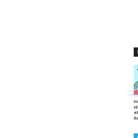
Ha
νέ
π
Χα