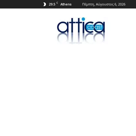
C
29.5
Πέμπτη, Αύγουστος 6, 2026
Athens
Attica
Coast.gr