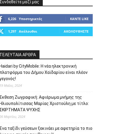
Συνδεθείτε μαζί μας
6,226
Υποστηρικτές
ΚΆΝΤΕ LIKE
1,297
Ακόλουθοι
ΑΚΟΛΟΥΘΉΣΤΕ
ΤΕΛΕΥΤΑΙΑ ΑΡΘΡΑ
Haidari by CityMobile: Η νέα ηλεκτρονική
πλατφόρμα του Δήμου Χαϊδαρίου είναι πλέον
γεγονός!
19 Μαΐου, 2024
Έκθεση Ζωγραφική: Αφιέρωμα μνήμης της
Ηλιουπολίτισσας Μαρίας Χριστούλη με τίτλο:
ΣΚΙΡΤΗΜΑΤΑ ΨΥΧΗΣ
26 Μαρτίου, 2024
Ένα ταξίδι γεύσεων ξεκινάει με αφετηρία το πιο