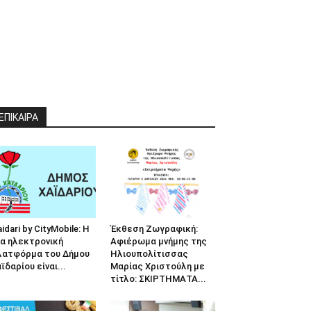
ΕΠΙΚΑΙΡΑ
idari by CityMobile: Η
Έκθεση Ζωγραφική:
α ηλεκτρονική
Αφιέρωμα μνήμης της
λατφόρμα του Δήμου
Ηλιουπολίτισσας
ϊδαρίου είναι...
Μαρίας Χριστούλη με
τίτλο: ΣΚΙΡΤΗΜΑΤΑ...