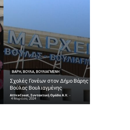
ΙΣΤΟΡΊΑ
Πόλις – η πρ
ανήκειν: Το ν
ΒΆΡΗ, ΒΟΎΛΑ, ΒΟΥΛΙΑΓΜΈΝΗ
Αμπατζή για 
Σχολές Γονέων στον Δήμο Βάρης
Κωνσταντινού
Βούλας Βουλιαγμένης
αρχαιότερη π
AtticaCoast, Συντακτική Ομάδα A.V.
-
AtticaCoast, Συντακ
4 Μαρτίου, 2024
1 Φεβρουαρίου, 202