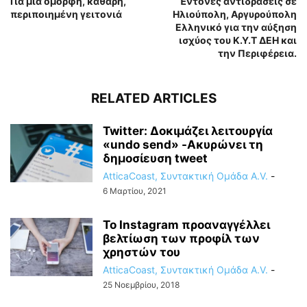
Για μια όμορφη, καθαρή,
Έντονες αντιδράσεις σε
περιποιημένη γειτονιά
Ηλιούπολη, Αργυρούπολη
Ελληνικό για την αύξηση
ισχύος του Κ.Υ.Τ ΔΕΗ και
την Περιφέρεια.
RELATED ARTICLES
Twitter: Δοκιμάζει λειτουργία
«undo send» -Ακυρώνει τη
δημοσίευση tweet
AtticaCoast, Συντακτική Ομάδα A.V.
-
6 Μαρτίου, 2021
Το Instagram προαναγγέλλει
βελτίωση των προφίλ των
χρηστών του
AtticaCoast, Συντακτική Ομάδα A.V.
-
25 Νοεμβρίου, 2018