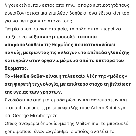
λίγοι εκείνοι που εκτός από την… αποφασιστικότητά τους,
χρειάζονται και μια επιπλέον βοήθεια, ένα έξτρα κίνητρο
για να πετύχουν το στόχο τους.
Για μία αμερικανική εταιρεία, το ρόλο αυτό μπορεί να
παίξει ένα
«έξυπνο» μπρασελέ, το οποίο
«παρακολουθεί» τις θερμίδες που καταναλώνει
κανείς, μετρώντας τις αλλαγές στα επίπεδα γλυκόζης
και υγρών στον οργανισμό μέσα από τα κύτταρα του
δέρματος.
Το «HealBe GoBe» είναι η τελευταία λέξη της «μόδας»
στη φορετή τεχνολογία, με απώτερο στόχο τη βελτίωση
της υγείας των χρηστών.
Σχεδιάστηκε από μια ομάδα ρώσων κατασκευαστών και
product managers, με επικεφαλής τους Artem Shipitsyn
και George Mikaberydze.
Όπως αναφέρει δημοσίευμα της MailOnline, το μπρασελέ
χρησιμοποιεί έναν αλγόριθμο, ο οποίος αναλύει τα