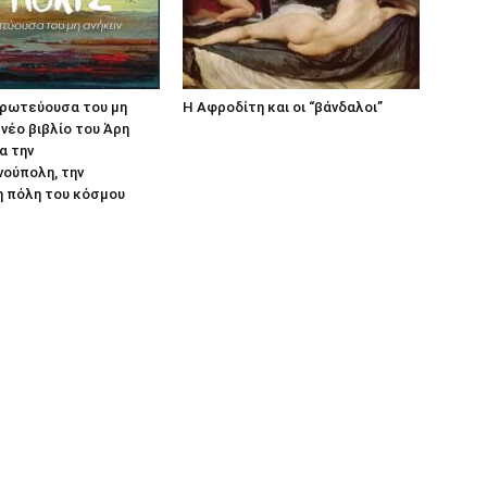
πρωτεύουσα του μη
Η Αφροδίτη και οι “βάνδαλοι”
 νέο βιβλίο του Άρη
α την
ούπολη, την
η πόλη του κόσμου