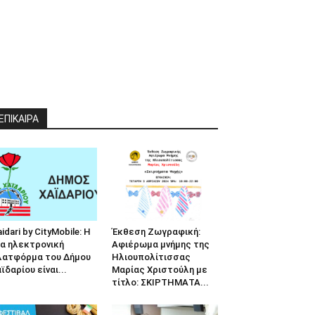
ΕΠΙΚΑΙΡΑ
idari by CityMobile: Η
Έκθεση Ζωγραφική:
α ηλεκτρονική
Αφιέρωμα μνήμης της
λατφόρμα του Δήμου
Ηλιουπολίτισσας
ϊδαρίου είναι...
Μαρίας Χριστούλη με
τίτλο: ΣΚΙΡΤΗΜΑΤΑ...