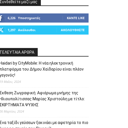
Συνδεθείτε μαζί μας
6,226
Υποστηρικτές
ΚΆΝΤΕ LIKE
1,297
Ακόλουθοι
ΑΚΟΛΟΥΘΉΣΤΕ
ΤΕΛΕΥΤΑΙΑ ΑΡΘΡΑ
Haidari by CityMobile: Η νέα ηλεκτρονική
πλατφόρμα του Δήμου Χαϊδαρίου είναι πλέον
γεγονός!
19 Μαΐου, 2024
Έκθεση Ζωγραφική: Αφιέρωμα μνήμης της
Ηλιουπολίτισσας Μαρίας Χριστούλη με τίτλο:
ΣΚΙΡΤΗΜΑΤΑ ΨΥΧΗΣ
26 Μαρτίου, 2024
Ένα ταξίδι γεύσεων ξεκινάει με αφετηρία το πιο