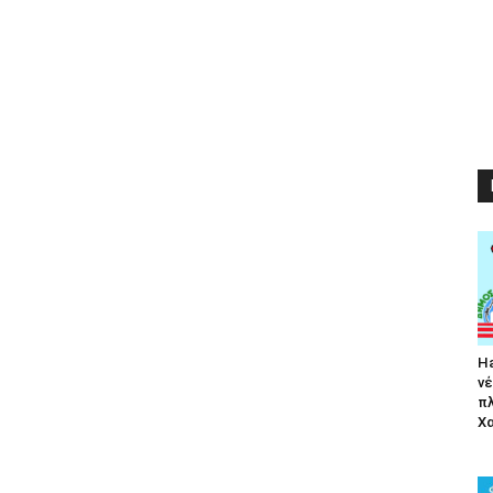
Ha
νέ
π
Χα