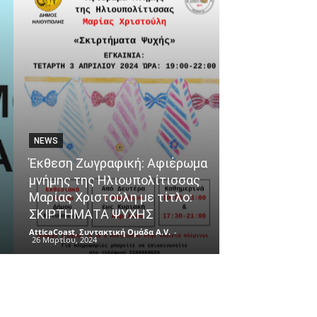
NEWS
ΘΈΜΑΤΑ
Έκθεση Ζωγραφική: Αφιέρωμα
μνήμης της Ηλιουπολίτισσας
Ένα ταξίδι γε
Μαρίας Χριστούλη με τίτλο:
αφετηρία το 
ΣΚΙΡΤΗΜΑΤΑ ΨΥΧΗΣ
του Πειραιά!
AtticaCoast, Συντακτική Ομάδα A.V.
-
AtticaCoast, Συντακ
26 Μαρτίου, 2024
26 Μαρτίου, 2024