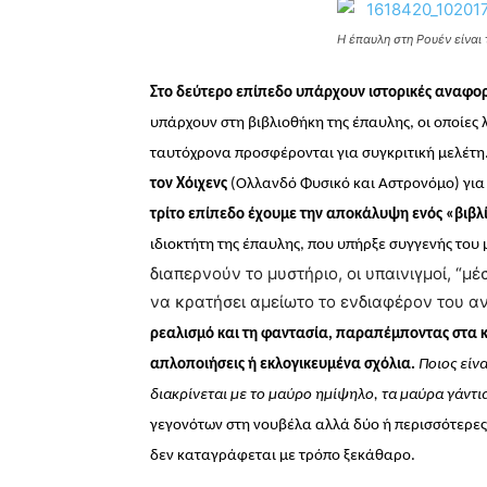
Η έπαυλη στη Ρουέν είναι
Στο δεύτερο επίπεδο υπάρχουν ιστορικές αναφορ
υπάρχουν στη
βιβλιοθήκη της έπαυλης, οι οποίες 
ταυτόχρονα προσφέρονται για συγκριτική μελέτη
τον Χόιχενς
(Ολλανδό Φυσικό και Αστρονόμο) για
τρίτο επίπεδο έχουμε την αποκάλυψη ενός «βιβλί
ιδιοκτήτη της έπαυλης, που υπήρξε συγγενής του
διαπερνούν το μυστήριο, οι υπαινιγμοί, “μ
να κρατήσει αμείωτο το ενδιαφέρον του α
ρεαλισμό και τη φαντασία, παραπέμποντας στα κλ
απλοποιήσεις ή εκλογικευμένα σχόλια.
Ποιος είν
διακρίνεται με το μαύρο ημίψηλο, τα μαύρα γάντι
γεγονότων στη νουβέλα αλλά δύο ή περισσότερες 
δεν καταγράφεται με τρόπο ξεκάθαρο.