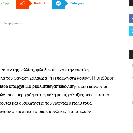
tsApp
ReddIt
Telegram
- Διαφήμιση -
 Ρουέν της Γαλλίας, φιλοξενούμενα στην έπαυλη
Η υπόθεση
έλα του Θανάση Ζαλαώρα, “Η έπαυλη στη Ρουέν”.
πεδο υπάρχει μια ρεαλιστική απεικόνιση
σε όσα κάνουν οι
ών τους: Περιγράφεται η πόλη με τις γαλάζιες σκεπές και τα
ονται και οι
συζητήσεις που γίνονται μεταξύ τους,
γούν οι άσχημες καιρικές συνθήκες ή αποτελούν