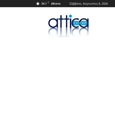
C
34.1
Σάββατο, Αύγουστος 8, 2026
Athens
Attica
Coast.gr