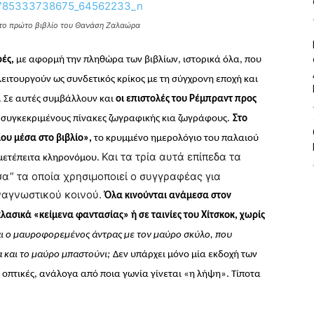
 το πρώτο βιβλίο του Θανάση Ζαλαώρα
ές,
με αφορμή την πληθώρα των βιβλίων, ιστορικά όλα, που
λειτουργούν ως συνδετικός κρίκος με τη σύγχρονη εποχή και
. Σε αυτές συμβάλλουν
και
οι επιστολές του Ρέμπραντ προς
 συγκεκριμένους πίνακες ζωγραφικής κια ζωγράφους.
Στο
ου μέσα στο βιβλίο»,
το κρυμμένο
ημερολόγιο του παλαιού
Και τα τρία αυτά επίπεδα τα
 μετέπειτα κληρονόμου.
έσα” τα οποία χρησιμοποιεί ο συγγραφέας για
ναγνωστικού κοινού.
Όλα κινούνται ανάμεσα στον
ασικά «κείμενα φαντασίας» ή σε ταινίες του Χίτσκοκ,
χωρίς
αι ο μαυροφορεμένος άντρας με τον μαύρο σκύλο, που
α και το μαύρο μπαστούνι;
Δεν υπάρχει μόνο μία εκδοχή των
οπτικές, ανάλογα από ποια γωνία γίνεται «η λήψη». Τίποτα