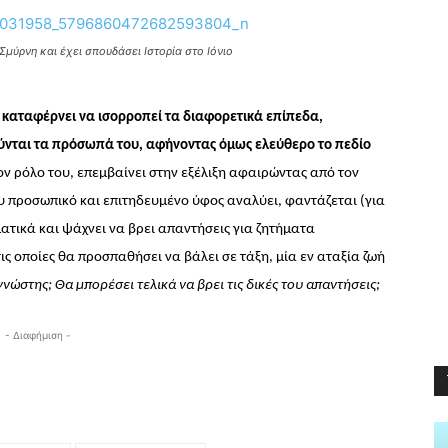
μύρνη και έχει σπουδάσει Ιστορία στο Ιόνιο
ι καταφέρνει να ισορροπεί τα διαφορετικά επίπεδα,
ύνται τα πρόσωπά του, αφήνοντας όμως ελεύθερο το πεδίο
ον ρόλο του, επεμβαίνει στην εξέλιξη
αφαιρώντας από τον
υ προσωπικό και επιτηδευμένο ύφος αναλύει, φαντάζεται (για
ματικά και ψάχνει να βρει απαντήσεις για ζητήματα
ις οποίες θα προσπαθήσει να βάλει σε τάξη, μία εν αταξία ζωή
νώστης; Θα μπορέσει τελικά να βρει τις δικές του απαντήσεις;
- Διαφήμιση -