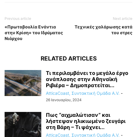
Previous article
Next article
«Πρωτοβουλία Ενάντια
Τεχνικές χαλάρωσης κατά
στην Κρίση» του Ιδρύματος
του στρες
Νιάρχου
RELATED ARTICLES
Τι περιλαμβάνει το μεγάλο έργο
ανάπλασης στην Αθηναϊκή
Ριβιέρα – Δημοπρατείται...
AtticaCoast, Συντακτική Ομάδα A.V.
-
26 Ιανουαρίου, 2024
Πως “αιχμαλώτισαν” και
λήστεψαν ηλικιωμένο ζευγάρι
στη Βάρη – Τι ψάχνει...
AtticaCoast, Συντακτική Ομάδα A.V.
-