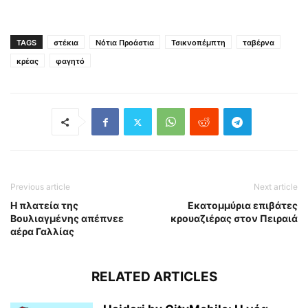
TAGS
στέκια
Νότια Προάστια
Τσικνοπέμπτη
ταβέρνα
κρέας
φαγητό
Previous article
Next article
Η πλατεία της
Εκατομμύρια επιβάτες
Βουλιαγμένης απέπνεε
κρουαζιέρας στον Πειραιά
αέρα Γαλλίας
RELATED ARTICLES