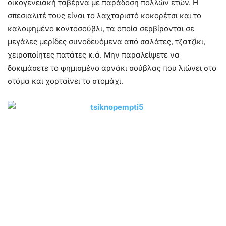
οικογενειακή ταβέρνα με παράδοση πολλών ετών. Η
σπεσιαλιτέ τους είναι το λαχταριστό κοκορέτσι και το
καλοψημένο κοντοσούβλι, τα οποία σερβίρονται σε
μεγάλες μερίδες συνοδευόμενα από σαλάτες, τζατζίκι,
χειροποίητες πατάτες κ.ά. Μην παραλείψετε να
δοκιμάσετε το φημισμένο αρνάκι σούβλας που λιώνει στο
στόμα και χορταίνει το στομάχι.