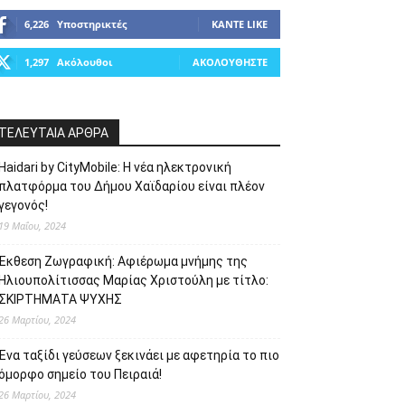
6,226
Υποστηρικτές
ΚΆΝΤΕ LIKE
1,297
Ακόλουθοι
ΑΚΟΛΟΥΘΉΣΤΕ
ΤΕΛΕΥΤΑΙΑ ΑΡΘΡΑ
Haidari by CityMobile: Η νέα ηλεκτρονική
πλατφόρμα του Δήμου Χαϊδαρίου είναι πλέον
γεγονός!
19 Μαΐου, 2024
Έκθεση Ζωγραφική: Αφιέρωμα μνήμης της
Ηλιουπολίτισσας Μαρίας Χριστούλη με τίτλο:
ΣΚΙΡΤΗΜΑΤΑ ΨΥΧΗΣ
26 Μαρτίου, 2024
Ένα ταξίδι γεύσεων ξεκινάει με αφετηρία το πιο
όμορφο σημείο του Πειραιά!
26 Μαρτίου, 2024