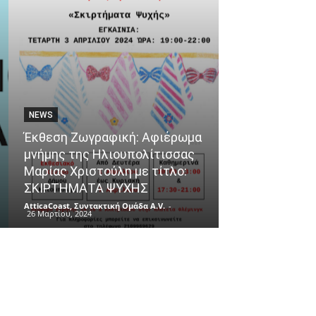
NEWS
ΘΈΜΑΤΑ
Έκθεση Ζωγραφική: Αφιέρωμα
μνήμης της Ηλιουπολίτισσας
Ένα ταξίδι γε
Μαρίας Χριστούλη με τίτλο:
αφετηρία το 
ΣΚΙΡΤΗΜΑΤΑ ΨΥΧΗΣ
του Πειραιά!
AtticaCoast, Συντακτική Ομάδα A.V.
-
AtticaCoast, Συντακ
26 Μαρτίου, 2024
26 Μαρτίου, 2024