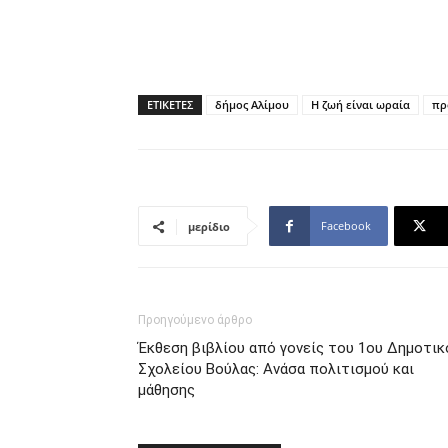
ΕΤΙΚΕΤΕΣ
δήμος Αλίμου
Η ζωή είναι ωραία
πρ
Facebook
μερίδιο
Προηγούμενο άρθρο
Έκθεση βιβλίου από γονείς του 1ου Δημοτικ
Σχολείου Βούλας: Ανάσα πολιτισμού και
μάθησης