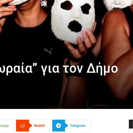
ωραία” για τον Δήμο
tsApp
ReddIt
Telegram