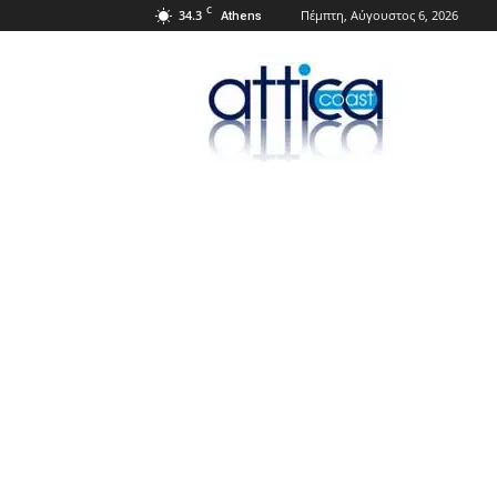
C
34.3
Πέμπτη, Αύγουστος 6, 2026
Athens
Attica
Coast.gr