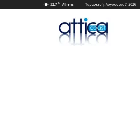
C
32.7
Παρασκευή, Αύγουστος 7, 2026
Athens
Attica
Coast.gr