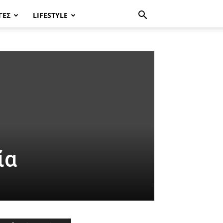
ΓΈΣ
LIFESTYLE
ία