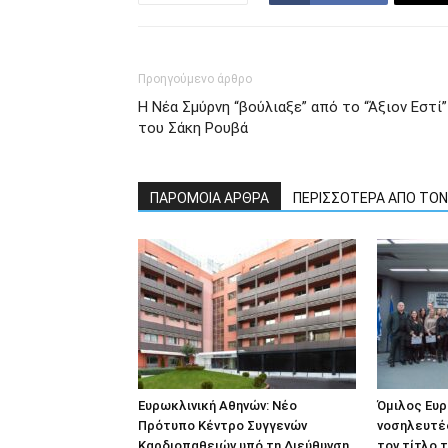
Προηγούμενο άρθρο
Η Νέα Σμύρνη “βούλιαξε” από το “Άξιον Εστί”
του Σάκη Ρουβά
ΠΑΡΟΜΟΙΑ ΑΡΘΡΑ
ΠΕΡΙΣΣΟΤΕΡΑ ΑΠΟ ΤΟ
Ευρωκλινική Αθηνών: Νέο
Όμιλος Ευρ
Πρότυπο Κέντρο Συγγενών
νοσηλευτέ
Καρδιοπαθειών υπό τη Διεύθυνση
τον τίτλο τ