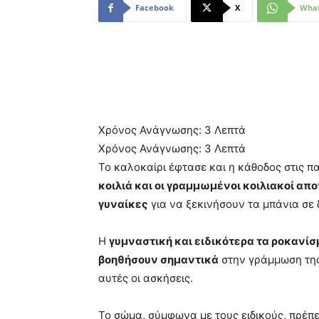
Facebook
X
Wha
Χρόνος Ανάγνωσης:
3
Λεπτά
Χρόνος Ανάγνωσης:
3
Λεπτά
Το καλοκαίρι έφτασε και η κάθοδος στις π
κοιλιά και οι γραμμωμένοι κοιλιακοί α
γυναίκες
για να ξεκινήσουν τα μπάνια σε 
Η
γυμναστική και ειδικότερα τα ροκανίσμ
βοηθήσουν σημαντικά
στην γράμμωση της 
αυτές οι ασκήσεις.
Το σώμα, σύμφωνα με τους ειδικούς, πρέπ