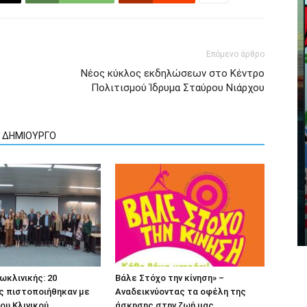
Επόμενο άρθρο
Νέος κύκλος εκδηλώσεων στο Κέντρο
Πολιτισμού Ίδρυμα Σταύρου Νιάρχου
Ν ΔΗΜΙΟΥΡΓΟ
ωκλινικής: 20
Βάλε Στόχο την κίνηση» –
ς πιστοποιήθηκαν με
Αναδεικνύοντας τα οφέλη της
ου Κλινικού
άσκησης στην ζωή μας