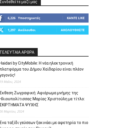
Συνδεθείτε μαζί μας
6,226
Υποστηρικτές
ΚΆΝΤΕ LIKE
1,297
Ακόλουθοι
ΑΚΟΛΟΥΘΉΣΤΕ
ΤΕΛΕΥΤΑΙΑ ΑΡΘΡΑ
Haidari by CityMobile: Η νέα ηλεκτρονική
πλατφόρμα του Δήμου Χαϊδαρίου είναι πλέον
γεγονός!
19 Μαΐου, 2024
Έκθεση Ζωγραφική: Αφιέρωμα μνήμης της
Ηλιουπολίτισσας Μαρίας Χριστούλη με τίτλο:
ΣΚΙΡΤΗΜΑΤΑ ΨΥΧΗΣ
26 Μαρτίου, 2024
Ένα ταξίδι γεύσεων ξεκινάει με αφετηρία το πιο