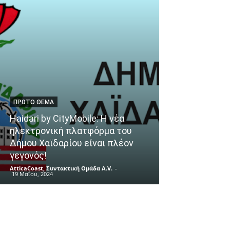
ΠΡΏΤΟ ΘΈΜΑ
NEWS
Haidari by CityMobile: Η νέα
Έκθεση Ζωγρ
ηλεκτρονική πλατφόρμα του
μνήμης της Η
Δήμου Χαϊδαρίου είναι πλέον
Μαρίας Χριστο
γεγονός!
ΣΚΙΡΤΗΜΑΤΑ
AtticaCoast, Συντακτική Ομάδα A.V.
-
AtticaCoast, Συντακ
19 Μαΐου, 2024
26 Μαρτίου, 2024