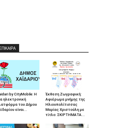
ΕΠΙΚΑΙΡΑ
idari by CityMobile: Η
Έκθεση Ζωγραφική:
α ηλεκτρονική
Αφιέρωμα μνήμης της
λατφόρμα του Δήμου
Ηλιουπολίτισσας
ϊδαρίου είναι...
Μαρίας Χριστούλη με
τίτλο: ΣΚΙΡΤΗΜΑΤΑ...