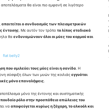
α αποτελέσματα θα είναι πιο εμφανή σε λιγότερο
,
απαιτείται ο συνδυασμός των πλειομετρικών
ς έντασης
. Με αυτόν τον τρόπο
το λίπος σταδιακά
ηλα θα
ενδυναμώνουν όλοι οι μύες του κορμού και
ση που σμιλεύει τους μύες είναι η σανίδα
. Η
ονη σύσφιξη όλων των μυών της κοιλιάς
εγγυάται
ικές μόνο επαναλήψεις
.
 αποτέλεσμα μόνο της έντονης και συστηματικής
σπουδαίο ρόλο στην προσπάθεια απώλειας του
πει να
αποφεύγεται κυρίως η ζάχαρη, το αλκοόλ και