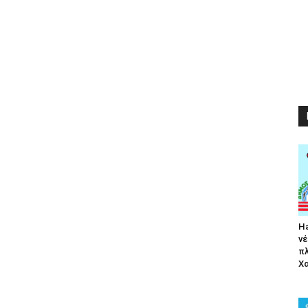
Ha
νέ
π
Χα