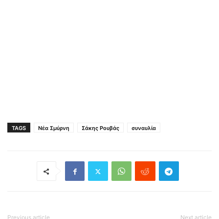
TAGS
Νέα Σμύρνη
Σάκης Ρουβάς
συναυλία
Previous article
Next article