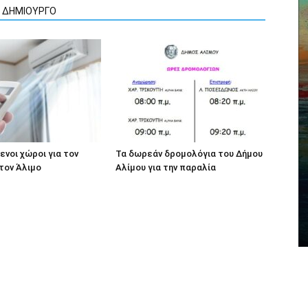
Ν ΔΗΜΙΟΥΡΓΟ
ενοι χώροι για τον
Τα δωρεάν δρομολόγια του Δήμου
τον Άλιμο
Αλίμου για την παραλία
ΒΆΡΗ, ΒΟΎΛΑ, ΒΟΥΛΙΑΓΜΈΝΗ
έτρεψε τον
Σχολές Γονέων στον Δήμο Βάρης
Βούλας Βουλιαγμένης
V.
-
AtticaCoast, Συντακτική Ομάδα A.V.
-
4 Μαρτίου, 2024