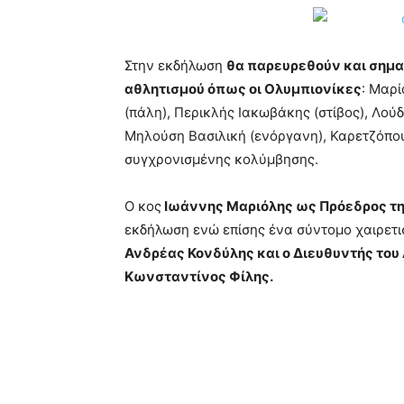
Στην εκδήλωση
θα παρευρεθούν και σημα
αθλητισμού όπως οι Ολυμπιονίκες
: Μαρ
(πάλη), Περικλής Ιακωβάκης (στίβος), Λού
Μηλούση Βασιλική (ενόργανη), Καρετζόπου
συγχρονισμένης κολύμβησης.
Ο κος
Ιωάννης Μαριόλης ως Πρόεδρος τη
εκδήλωση ενώ επίσης ένα σύντομο χαιρετι
Ανδρέας Κονδύλης και ο Διευθυντής του
Κωνσταντίνος Φίλης.