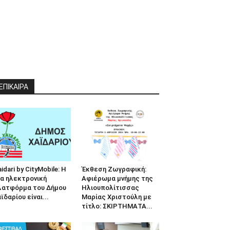
ΕΠΙΚΑΙΡΑ
idari by CityMobile: Η
Έκθεση Ζωγραφική:
α ηλεκτρονική
Αφιέρωμα μνήμης της
λατφόρμα του Δήμου
Ηλιουπολίτισσας
ϊδαρίου είναι...
Μαρίας Χριστούλη με
τίτλο: ΣΚΙΡΤΗΜΑΤΑ...