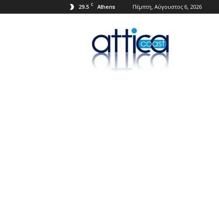
C
29.5
Πέμπτη, Αύγουστος 6, 2026
Athens
Attica
Coast.gr