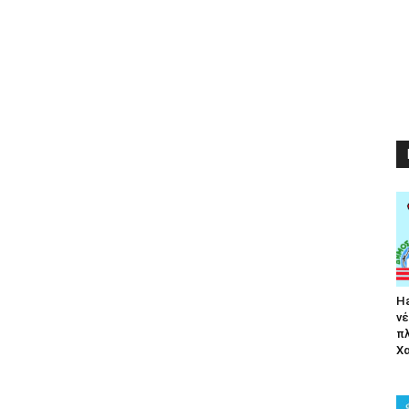
Ha
νέ
π
Χα