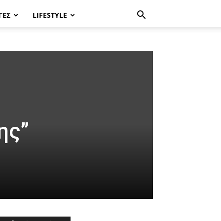
ΓΈΣ
LIFESTYLE
ης”