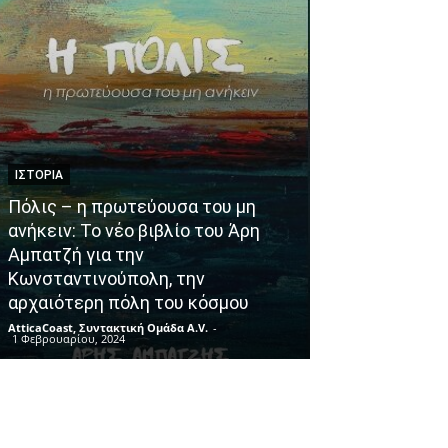
ΙΣΤΟΡΊΑ
NEWS
Πόλις – η πρωτεύουσα του μη
ανήκειν: Το νέο βιβλίο του Άρη
Haidari by Cit
Αμπατζή για την
ηλεκτρονική 
Κωνσταντινούπολη, την
Δήμου Χαϊδαρ
αρχαιότερη πόλη του κόσμου
γεγονός!
AtticaCoast, Συντακτική Ομάδα A.V.
-
AtticaCoast, Συντακ
1 Φεβρουαρίου, 2024
19 Μαΐου, 2024