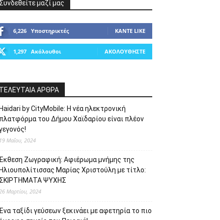
Συνδεθείτε μαζί μας
6,226
Υποστηρικτές
ΚΆΝΤΕ LIKE
1,297
Ακόλουθοι
ΑΚΟΛΟΥΘΉΣΤΕ
ΤΕΛΕΥΤΑΙΑ ΑΡΘΡΑ
Haidari by CityMobile: Η νέα ηλεκτρονική
πλατφόρμα του Δήμου Χαϊδαρίου είναι πλέον
γεγονός!
19 Μαΐου, 2024
Έκθεση Ζωγραφική: Αφιέρωμα μνήμης της
Ηλιουπολίτισσας Μαρίας Χριστούλη με τίτλο:
ΣΚΙΡΤΗΜΑΤΑ ΨΥΧΗΣ
26 Μαρτίου, 2024
Ένα ταξίδι γεύσεων ξεκινάει με αφετηρία το πιο