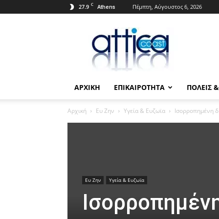
C
27.9
Πέμπτη, Αύγουστος 6, 2026
Athens
Attica
Coast.gr
ΑΡΧΙΚΗ
ΕΠΙΚΑΙΡΟΤΗΤΑ
ΠΟΛΕΙΣ 
Αρχική
Ευ Ζην
Υγεία & Ευζωϊα
Iσορροπημένη δι
Ευ Ζην
Υγεία & Ευζωϊα
Iσορροπημένη