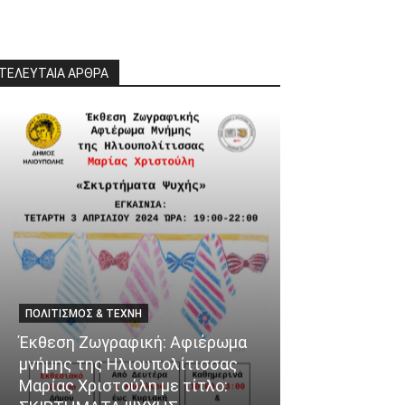
ΤΕΛΕΥΤΑΙΑ ΑΡΘΡΑ
ΠΟΛΙΤΙΣΜΌΣ & ΤΈΧΝΗ
ΘΈΜΑΤΑ
Έκθεση Ζωγραφική: Αφιέρωμα
μνήμης της Ηλιουπολίτισσας
Ένα ταξίδι γε
Μαρίας Χριστούλη με τίτλο:
αφετηρία το 