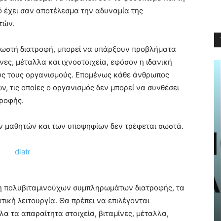
ό έχει σαν αποτέλεσμα την αδυναμία της
τών.
σωστή διατροφή, μπορεί να υπάρξουν προβλήματα
νες, μέταλλα και ιχνοστοιχεία, εφόσον η ιδανική
λους τους οργανισμούς. Επομένως κάθε άνθρωπος
ν, τις οποίες ο οργανισμός δεν μπορεί να συνθέσει
τροφής.
ν μαθητών και των υποψηφίων δεν τρέφεται σωστά.
NEWS
Haidari by CityMobile: Η νέα
ήψη πολυβιταμινούχων συμπληρωμάτων διατροφής, τα
ηλεκτρονική πλατφόρμα του
ική λειτουργία. Θα πρέπει να επιλέγονται
Δήμου Χαϊδαρίου είναι πλέον
λα τα απαραίτητα στοιχεία, βιταμίνες, μέταλλα,