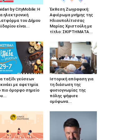
idari by CityMobile: Η
Έκθεση Ζωγραφική:
α ηλεκτρονική
Αφιέρωμα μνήμης της
λατφόρμα του Δήμου
Ηλιουπολίτισσας
ϊδαρίου είναι...
Μαρίας Χριστούλη με
τίτλο: ΣΚΙΡΤΗΜΑΤΑ...
α ταξίδι γεύσεων
Ιστορική απόφαση για
κινάει με αφετηρία
τη διάσωση της
 πιο όμορφο σημείο
φυσιογνωμίας της
υ...
πόλης ψήφισε
ομόφωνα...