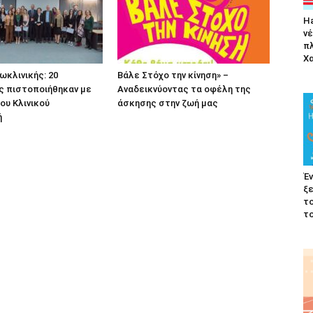
Ha
νέ
π
Χα
ωκλινικής: 20
Βάλε Στόχο την κίνηση» –
ς πιστοποιήθηκαν με
Αναδεικνύοντας τα οφέλη της
ου Κλινικού
άσκησης στην ζωή μας
ή
Έν
ξε
το
το