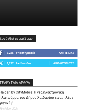
Συνδεθείτε μαζί μας
6,226
Υποστηρικτές
ΚΆΝΤΕ LIKE
1,297
Ακόλουθοι
ΑΚΟΛΟΥΘΉΣΤΕ
ΤΕΛΕΥΤΑΙΑ ΑΡΘΡΑ
Haidari by CityMobile: Η νέα ηλεκτρονική
πλατφόρμα του Δήμου Χαϊδαρίου είναι πλέον
γεγονός!
19 Μαΐου, 2024