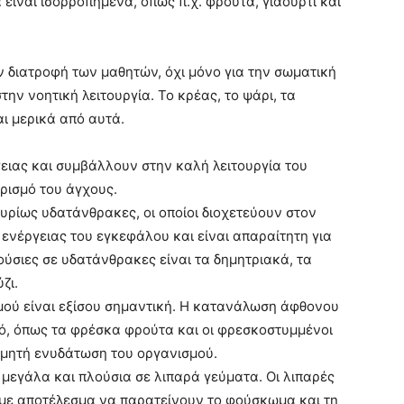
είναι ισορροπημένα, όπως π.χ. φρούτα, γιαούρτι και
ν διατροφή των μαθητών, όχι μόνο για την σωματική
ην νοητική λειτουργία. Το κρέας, το ψάρι, τα
αι μερικά από αυτά.
ειας και συμβάλλουν στην καλή λειτουργία του
ρισμό του άγχους.
υρίως υδατάνθρακες, οι οποίοι διοχετεύουν στον
 ενέργειας του εγκεφάλου και είναι απαραίτητη για
ύσιες σε υδατάνθρακες είναι τα δημητριακά, τα
ζι.
μού είναι εξίσου σημαντική. Η κατανάλωση άφθονου
ό, όπως τα φρέσκα φρούτα και οι φρεσκοστυμμένοι
υμητή ενυδάτωση του οργανισμού.
 μεγάλα και πλούσια σε λιπαρά γεύματα. Οι λιπαρές
 με αποτέλεσμα να παρατείνουν το φούσκωμα και τη