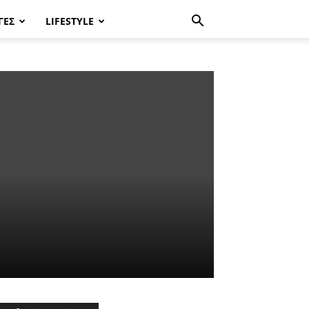
ΓΈΣ
LIFESTYLE
υ