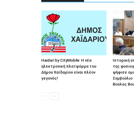
Haidari by CityMobile: Η νέα
Ιστορική α
ηλεκτρονική πλατφόρμα του
της φυσιο
Δήμου Χαϊδαρίου είναι πλέον
ψήφισε ομ
γεγονός!
Συμβούλιο 
Βούλας Βο