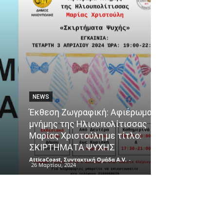
NEWS
ΘΈΜΑΤΑ
Έκθεση Ζωγραφική: Αφιέρωμα
μνήμης της Ηλιουπολίτισσας
Ένα ταξίδι γε
Μαρίας Χριστούλη με τίτλο:
αφετηρία το 
ΣΚΙΡΤΗΜΑΤΑ ΨΥΧΗΣ
του Πειραιά!
AtticaCoast, Συντακτική Ομάδα A.V.
-
AtticaCoast, Συντακ
26 Μαρτίου, 2024
26 Μαρτίου, 2024