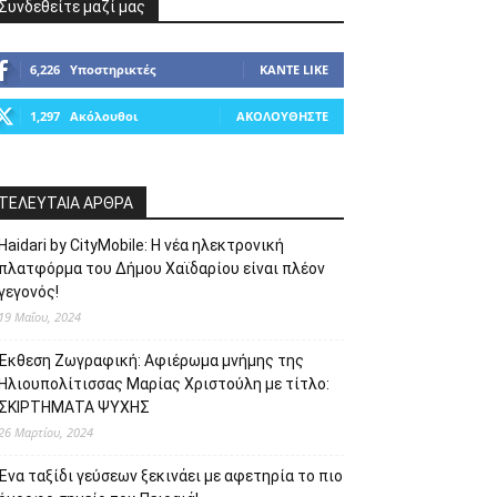
Συνδεθείτε μαζί μας
6,226
Υποστηρικτές
ΚΆΝΤΕ LIKE
1,297
Ακόλουθοι
ΑΚΟΛΟΥΘΉΣΤΕ
ΤΕΛΕΥΤΑΙΑ ΑΡΘΡΑ
Haidari by CityMobile: Η νέα ηλεκτρονική
πλατφόρμα του Δήμου Χαϊδαρίου είναι πλέον
γεγονός!
19 Μαΐου, 2024
Έκθεση Ζωγραφική: Αφιέρωμα μνήμης της
Ηλιουπολίτισσας Μαρίας Χριστούλη με τίτλο:
ΣΚΙΡΤΗΜΑΤΑ ΨΥΧΗΣ
26 Μαρτίου, 2024
Ένα ταξίδι γεύσεων ξεκινάει με αφετηρία το πιο