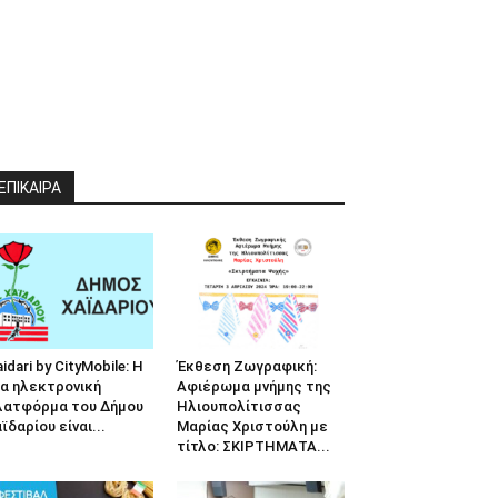
ΕΠΙΚΑΙΡΑ
idari by CityMobile: Η
Έκθεση Ζωγραφική:
α ηλεκτρονική
Αφιέρωμα μνήμης της
λατφόρμα του Δήμου
Ηλιουπολίτισσας
ϊδαρίου είναι...
Μαρίας Χριστούλη με
τίτλο: ΣΚΙΡΤΗΜΑΤΑ...