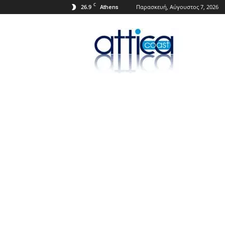
C
26.9
Παρασκευή, Αύγουστος 7, 2026
Athens
Attica
Coast.gr