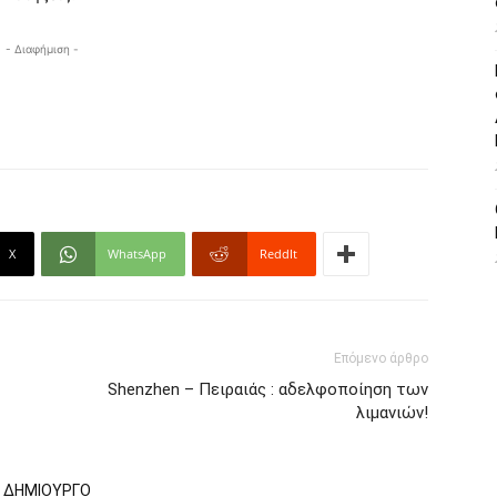
- Διαφήμιση -
X
WhatsApp
ReddIt
Επόμενο άρθρο
Shenzhen – Πειραιάς : αδελφοποίηση των
λιμανιών!
Ν ΔΗΜΙΟΥΡΓΟ