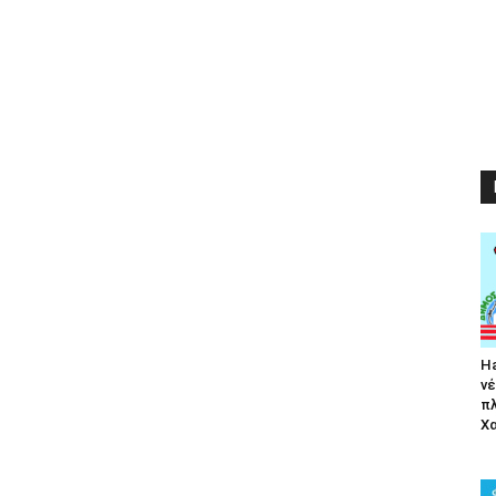
Ha
νέ
π
Χα