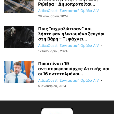
Ριβιέρα – Δημοπρατείται...
AtticaCoast, Συντακτική Ομάδα A.V.
-
26 Ιανουαρίου, 2024
Πως “αιχμαλώτισαν” και
λήστεψαν ηλικιωμένο ζευγάρι
στη Βάρη – Τι ψάχνει...
AtticaCoast, Συντακτική Ομάδα A.V.
-
12 Ιανουαρίου, 2024
Ποιοι είναι ι 19
αντιπεριφερειάρχες Αττικής και
οι 16 εντεταλμένοι...
AtticaCoast, Συντακτική Ομάδα A.V.
-
5 Ιανουαρίου, 2024