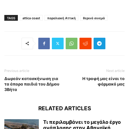
TAGS
attica coast
παραλιακή Αττική
θερινά σινεμά
Previous article
Next article
Δωρεάν κατασκήνωση για
Η τροφή μας είναι το
τα άπορα παιδιά του Δήμου
φάρμακό μας
3Βήτα
RELATED ARTICLES
Τι περιλαμβάνει το μεγάλο έργο
ανάπλασης στην Αθηναϊκή