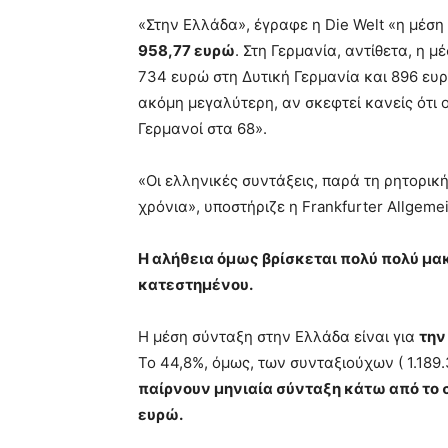
«Στην Ελλάδα», έγραφε η Die Welt «η μέση
958,77 ευρώ
. Στη Γερμανία, αντίθετα, η 
734 ευρώ στη Δυτική Γερμανία και 896 ευρ
ακόμη μεγαλύτερη, αν σκεφτεί κανείς ότι 
Γερμανοί στα 68».
NEWS
«Οι ελληνικές συντάξεις, παρά τη ρητορική
Haidari by
χρόνια», υποστήριζε η Frankfurter Allgemei
ηλεκτρον
Δήμου Χαϊ
Η αλήθεια όμως βρίσκεται πολύ πολύ μα
γεγονός!
κατεστημένου.
AtticaCoast, Σ
19 Μαΐου, 2024
Η μέση σύνταξη στην Ελλάδα είναι για
την
Το 44,8%, όμως, των συνταξιούχων ( 1.189
παίρνουν μηνιαία σύνταξη κάτω από το σ
ευρώ.