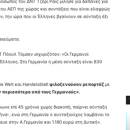
ρόσωπος του ΔΝΤ Τζέρι Ράις μίλησε για δαπάνες για
του ΑΕΠ της χώρας και συντάξεις που είναι ελαφρώς
ν, την ώρα που οι Έλληνες βγαίνουν σε σύνταξη έξι
οσιεύματα.
Τ Πόουλ Τόμσεν ισχυριζόταν: «Οι Γερμανοί
Έλληνες. Στη Γερμανία η μέση σύνταξη είναι 830
ie Welt και Handelsblatt
φιλοξενούσαν ρεπορτάζ
με
ν περισσότερα από τους Γερμανούς».
ωνε επί 45 χρόνια χωρίς διακοπή, παίρνει σύνταξη
μήνα-, ενώ στη Γερμανία ο συνταξιούχος λαμβάνει το
ευε στην Α.Γερμανία και 1.180 ευρώ στη Δυτική».