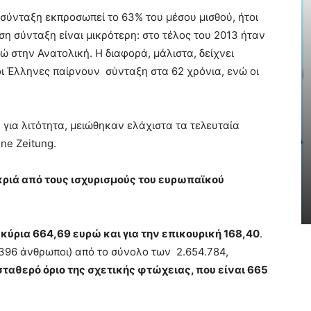
 σύνταξη εκπροσωπεί το 63% του μέσου μισθού, ήτοι
μέση σύνταξη είναι μικρότερη: στο τέλος του 2013 ήταν
ώ στην Ανατολική. Η διαφορά, μάλιστα, δείχνει
οι Έλληνες παίρνουν σύνταξη στα 62 χρόνια, ενώ οι
ΠΟΛΙΤΙΣΜΌΣ & ΤΈΧΝΗ
 για λιτότητα, μειώθηκαν ελάχιστα τα τελευταία
 CityMobile: Η νέα
Έκθεση Ζωγραφική: Αφι
ne Zeitung.
ική πλατφόρμα του
μνήμης της Ηλιουπολίτι
δαρίου είναι πλέον
Μαρίας Χριστούλη με τίτ
κριά από τους ισχυρισμούς του ευρωπαϊκού
ΣΚΙΡΤΗΜΑΤΑ ΨΥΧΗΣ
υντακτική Ομάδα A.V.
-
AtticaCoast, Συντακτική Ομάδα A.V.
-
26 Μαρτίου, 2024
 κύρια 664,69 ευρώ και για την επικουρική 168,40
.
.396 άνθρωποι) από το σύνολο των 2.654.784,
ταθερό όριο της σχετικής φτώχειας, που είναι 665