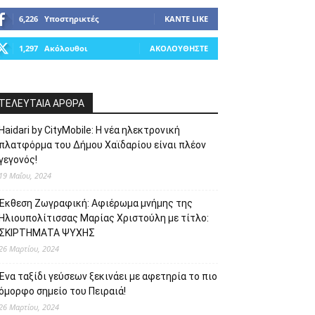
6,226
Υποστηρικτές
ΚΆΝΤΕ LIKE
1,297
Ακόλουθοι
ΑΚΟΛΟΥΘΉΣΤΕ
ΤΕΛΕΥΤΑΙΑ ΑΡΘΡΑ
Haidari by CityMobile: Η νέα ηλεκτρονική
πλατφόρμα του Δήμου Χαϊδαρίου είναι πλέον
γεγονός!
19 Μαΐου, 2024
Έκθεση Ζωγραφική: Αφιέρωμα μνήμης της
Ηλιουπολίτισσας Μαρίας Χριστούλη με τίτλο:
ΣΚΙΡΤΗΜΑΤΑ ΨΥΧΗΣ
26 Μαρτίου, 2024
Ένα ταξίδι γεύσεων ξεκινάει με αφετηρία το πιο
όμορφο σημείο του Πειραιά!
26 Μαρτίου, 2024