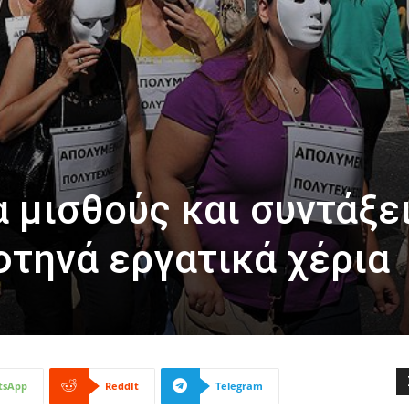
α μισθούς και συντάξε
φτηνά εργατικά χέρια
tsApp
ReddIt
Telegram