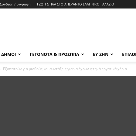
Σύνδεση / Εγγραφή
Η ΖΩΗ ΔΙΠΛΑ ΣΤΟ ΑΠΕΡΑΝΤΟ ΕΛΛΗΝΙΚΟ ΓΑΛΑΖΙΟ
& ΔΗΜΟΙ
ΓΕΓΟΝΟΤΑ & ΠΡΟΣΩΠΑ
ΕΥ ΖΗΝ
ΕΠΙΛΟ
Εξαπατούν για μισθούς και συντάξεις για να έχουν φτηνά εργατικά χέρια