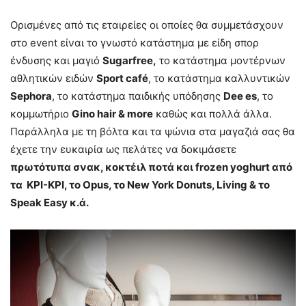
Ορισμένες από τις εταιρείες οι οποίες θα συμμετάσχουν
στο event είναι το γνωστό κατάστημα με είδη σπορ
ένδυσης και μαγιό
Sugarfree,
το κατάστημα μοντέρνων
αθλητικών ειδών
Sport
café
, το κατάστημα καλλυντικών
Sephora
, το κατάστημα παιδικής υπόδησης
Dee
es
, το
κομμωτήριο
Gino
hair &
more
καθώς και πολλά άλλα.
Παράλληλα με τη βόλτα και τα ψώνια στα μαγαζιά σας θα
έχετε την ευκαιρία ως πελάτες να δοκιμάσετε
πρωτότυπα σνακ, κοκτέιλ ποτά και
frozen
yoghurt από
τα ΚΡΙ-ΚΡΙ, το
Opus, το
New
York
Donuts, Living & το
Speak Easy κ.ά.