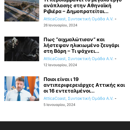
ανάπλασης στην Αθηναϊκή
Ριβιέρα – Δημοπρατείται...
AtticaCoast, Συντακτική Ομάδα A.V.
-
26 Ιανουαρίου, 2024
Πως “αιχμαλώτισαν” και
λήστεψαν ηλικιωμένο ζευγάρι
στη Βάρη – Τι ψάχνει...
AtticaCoast, Συντακτική Ομάδα A.V.
-
12 Ιανουαρίου, 2024
Ποιοι είναι ι 19
αντιπεριφερειάρχες Αττικής και
οι 16 εντεταλμένοι...
AtticaCoast, Συντακτική Ομάδα A.V.
-
5 Ιανουαρίου, 2024