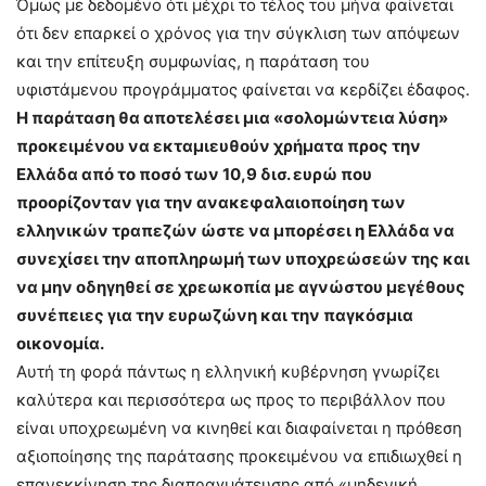
Όμως με δεδομένο ότι μέχρι το τέλος του μήνα φαίνεται
ότι δεν επαρκεί ο χρόνος για την σύγκλιση των απόψεων
και την επίτευξη συμφωνίας, η παράταση του
υφιστάμενου προγράμματος φαίνεται να κερδίζει έδαφος.
Η παράταση θα αποτελέσει μια «σολομώντεια λύση»
προκειμένου να εκταμιευθούν χρήματα προς την
Ελλάδα από το ποσό των 10,9 δισ. ευρώ που
προορίζονταν για την ανακεφαλαιοποίηση των
ελληνικών τραπεζών ώστε να μπορέσει η Ελλάδα να
συνεχίσει την αποπληρωμή των υποχρεώσεών της και
να μην οδηγηθεί σε χρεωκοπία με αγνώστου μεγέθους
συνέπειες για την ευρωζώνη και την παγκόσμια
οικονομία.
Αυτή τη φορά πάντως η ελληνική κυβέρνηση γνωρίζει
καλύτερα και περισσότερα ως προς το περιβάλλον που
είναι υποχρεωμένη να κινηθεί και διαφαίνεται η πρόθεση
αξιοποίησης της παράτασης προκειμένου να επιδιωχθεί η
επανεκκίνηση της διαπραγμάτευσης από «μηδενική