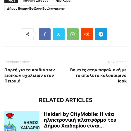
TAGS
Γιάννης Σπανός
Νέο Κύμα
Δήμου Βάρης-Βούλας-Βουλιαγμένης
Previous article
Next article
Γιορτή για τα παιδιά των
Βουτιές στην παραλιακή με
ειδικών σχολείων στον
το απόλυτο καλοκαιρινό
Πειραιά
look
RELATED ARTICLES
Haidari by CityMobile: Η νέα
ηλεκτρονική πλατφόρμα του
Δήμου Χαϊδαρίου είναι...