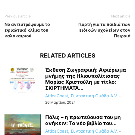
Previous article
Next article
Να αντιστρέψουμε το
Γιορτή για τα παιδιά των
εφιαλτικό κλίμα του
ειδικών σχολείων στον
καλοκαιριού
Πειραιά
RELATED ARTICLES
Έκθεση Ζωγραφική: Αφιέρωμα
μνήμης της Ηλιουπολίτισσας
Μαρίας Χριστούλη με τίτλο:
ΣΚΙΡΤΗΜΑΤΑ...
AtticaCoast, Συντακτική Ομάδα A.V.
-
26 Μαρτίου, 2024
Πόλις – η πρωτεύουσα του μη
ανήκειν: Το νέο βιβλίο του...
AtticaCoast, Συντακτική Ομάδα A.V.
-