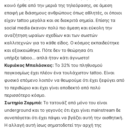
κοινό ήρθε από την μεριά της τηλεόρασης, σε άμεση
επαφή με διάσημους ανθρώπους όπως αθλητές, οι όποιοι
είχαν tattoo μεγάλα και σε διακριτά σημεία. Επίσης τα
social media έκαναν πολύ πιο άμεση και εύκολη την
αναζήτηση ωραίων σχεδίων και των σωστών
καλλιτεχνών για το κάθε είδος. Ο κόσμος εκπαιδεύτηκε
και εξοικειώθηκε. Πότε δεν το θεώρησα ότι
υπήρξε taboo… απλά ήταν κάτι άγνωστο!
Κυριάκος Μπαλάσκας:
Το 32% του πληθυσμού
παγκοσμίως έχει πλέον ένα τουλάχιστον tattoo. Είναι
φυσικό επόμενο λοιπόν να θεωρούμε ότι έχει ξεφύγει από
το περιθώριο και έχει γίνει αποδεκτό από πολύ
περισσότερο κόσμο.
Σωτηρία Ζορμπά:
Το τατουάζ από μόνο του είναι
underground και το γεγονός ότι έχει γίνει mainstream δε
συνεπάγεται ότι έχει πάψει να βγάζει αυτή την αισθητική.
Η αλλαγή αυτή ίσως σηματοδοτεί την αρχή της