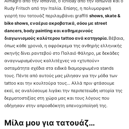
Almagro από την Ισπανία, ο Ichibay από την Ιαπωνία και ο
Rudy Fritsch από την Ιταλία. Επίσης, η πολυμορφική
γιορτή του τατουάζ περιλαμβάνει graffiti
shows, skate &
bike shows, εναέρια ακροβατικά, σόου με street
dancers, body painting και καθημερινούς
διαγωνισμούς καλύτερου tattoo ανά κατηγορία.
Βέβαια,
όπως κάθε χρονιά, η αφρόκρεμα της ανθηρής ελληνικής
σκηνής δίνει ραντεβού στο Παλαιό Φάληρο, με δεκάδες
αναγνωρισμένους καλλιτέχνες να «χτυπούν»
ασταμάτητα σχέδια στα ειδικά διαμορφωμένα stands
τους. Πέντε από αυτούς μας μίλησαν για την μόδα των
tattoo και την κουλτούρα τους… Αλλά πριν φτάσουμε
εκεί, ας αναλύσουμε λιγάκι την περιπετειώδη ιστορία της
δερματοστιξίας στη χώρα μας και τους λόγους που
οδήγησαν στην απροσδόκητη απενοχοποίησή της.
Μίλα μου για τατουάζ…