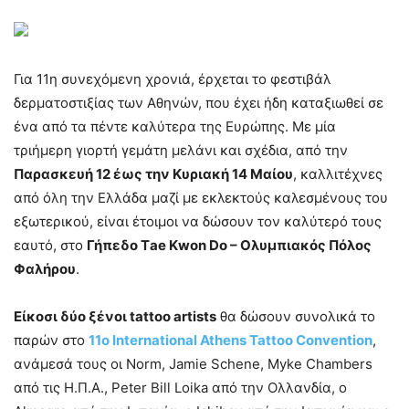
Για 11η συνεχόμενη χρονιά, έρχεται το φεστιβάλ
δερματοστιξίας των Αθηνών, που έχει ήδη καταξιωθεί σε
ένα από τα πέντε καλύτερα της Ευρώπης. Με μία
τριήμερη γιορτή γεμάτη μελάνι και σχέδια, από την
Παρασκευή 12 έως την Κυριακή 14 Μαίου
, καλλιτέχνες
από όλη την Ελλάδα μαζί με εκλεκτούς καλεσμένους του
εξωτερικού, είναι έτοιμοι να δώσουν τον καλύτερό τους
εαυτό, στο
Γήπεδο Τae Κwon Do – Oλυμπιακός Πόλος
Φαλήρου
.
Είκοσι δύο ξένοι tattoo artists
θα δώσουν συνολικά το
παρών στο
11o International Athens Tattoo Convention
,
ανάμεσά τους οι Norm, Jamie Schene, Myke Chambers
από τις Η.Π.Α., Peter Bill Loika από την Ολλανδία, ο