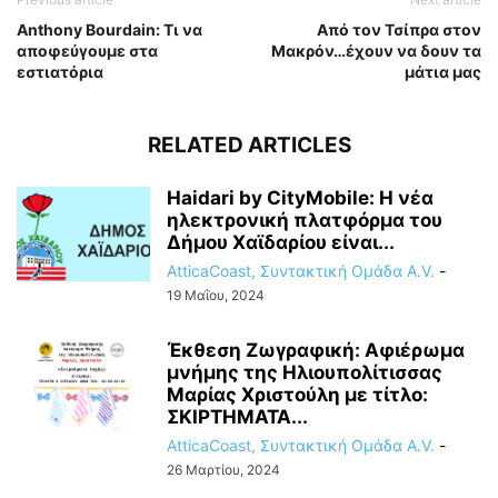
Anthony Bourdain: Τι να
Από τον Τσίπρα στον
αποφεύγουμε στα
Μακρόν…έχουν να δουν τα
εστιατόρια
μάτια μας
RELATED ARTICLES
Haidari by CityMobile: Η νέα
ηλεκτρονική πλατφόρμα του
Δήμου Χαϊδαρίου είναι...
AtticaCoast, Συντακτική Ομάδα A.V.
-
19 Μαΐου, 2024
Έκθεση Ζωγραφική: Αφιέρωμα
μνήμης της Ηλιουπολίτισσας
Μαρίας Χριστούλη με τίτλο:
ΣΚΙΡΤΗΜΑΤΑ...
AtticaCoast, Συντακτική Ομάδα A.V.
-
26 Μαρτίου, 2024