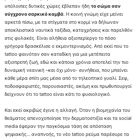
υπόλοιπες δυτικές χώρες έβλεπαν ήδη
το σώμα σαν
σύγχρονο σαρκικό καμβά
. Η κοινή γνώμη είχε μείνει
αρκετά πίσω, με τα στίγματα στο κορμί να δήλωναν
αποκλειστικά ναυτικά ταξίδια, καταχρήσεις και παρελθόν
στις φυλακές. Είναι αλήθεια αξιοπερίεργο το πόσο
γρήγορα δρασκέλισε ο εκμοντερνισμός. Από εκεί που το
tattoo φαινόταν σαν καταδίκη για μια μετέπειτα
αξιοπρεπή ζωή, εδώ και κάποια χρόνια αποτελεί την πιο
δυναμική νεανική –και όχι μόνο- συνήθεια, που μπαίνει
κάθε μέρα σπίτι μας μέσα από το τηλεοπτικό γυαλί. Σεφ,
ποδοσφαιριστές, παρουσιαστές, ακόμη και πρωθυπουργοί
δείχνουν ότι το tattoo είναι κάτι το φυσιολογικό.
Και εκεί ακριβώς έγινε η αλλαγή. Όταν η βιομηχανία του
θεάματος απενοχοποίησε την δερματοστιξία και τα social
media έφεραν την παγκόσμια τάση σε απόσταση
ψηφιακής… αναπνοής, το νέο tattoo ρεύμα παρέσυρε τα