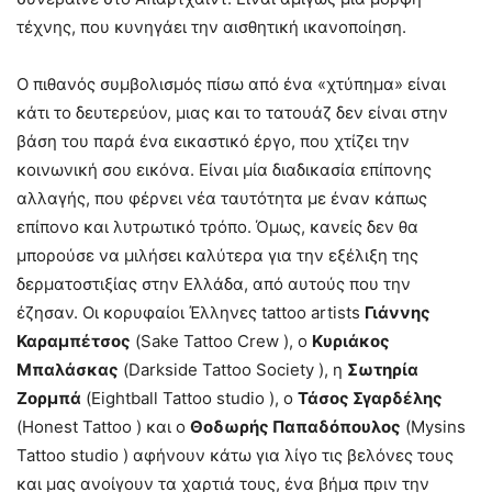
τέχνης, που κυνηγάει την αισθητική ικανοποίηση.
Ο πιθανός συμβολισμός πίσω από ένα «χτύπημα» είναι
κάτι το δευτερεύον, μιας και το τατουάζ δεν είναι στην
βάση του παρά ένα εικαστικό έργο, που χτίζει την
κοινωνική σου εικόνα. Είναι μία διαδικασία επίπονης
αλλαγής, που φέρνει νέα ταυτότητα με έναν κάπως
επίπονο και λυτρωτικό τρόπο. Όμως, κανείς δεν θα
μπορούσε να μιλήσει καλύτερα για την εξέλιξη της
δερματοστιξίας στην Ελλάδα, από αυτούς που την
έζησαν. Οι κορυφαίοι Έλληνες tattoo artists
Γιάννης
Καραμπέτσος
(Sake Tattoo Crew ), ο
Κυριάκος
Μπαλάσκας
(Darkside Tattoo Society ), η
Σωτηρία
Ζορμπά
(Eightball Tattoo studio ), ο
Τάσος Σγαρδέλης
(Honest Tattoo ) και o
Θοδωρής Παπαδόπουλος
(Mysins
Tattoo studio ) αφήνουν κάτω για λίγο τις βελόνες τους
και μας ανοίγουν τα χαρτιά τους, ένα βήμα πριν την