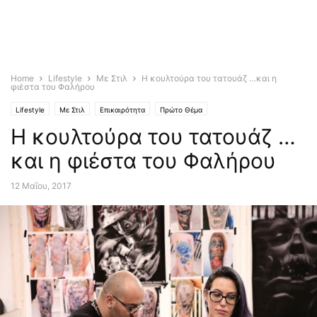
Home
Lifestyle
Με Στιλ
Η κουλτούρα του τατουάζ …και η
φιέστα του Φαλήρου
Lifestyle
Με Στιλ
Επικαιρότητα
Πρώτο Θέμα
Η κουλτούρα του τατουάζ …
και η φιέστα του Φαλήρου
12 Μαΐου, 2017