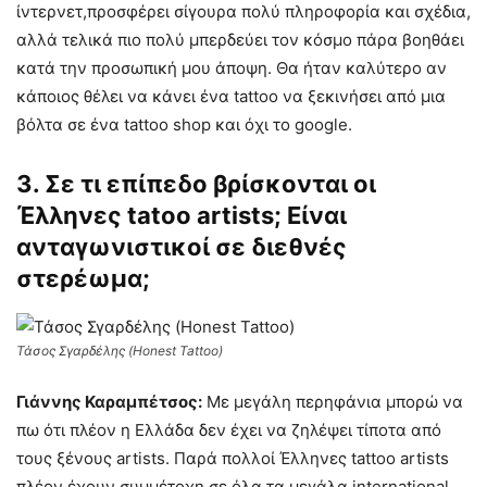
ίντερνετ,προσφέρει σίγουρα πολύ πληροφορία και σχέδια,
αλλά τελικά πιο πολύ μπερδεύει τον κόσμο πάρα βοηθάει
κατά την προσωπική μου άποψη. Θα ήταν καλύτερο αν
κάποιος θέλει να κάνει ένα tattoo να ξεκινήσει από μια
βόλτα σε ένα tattoo shop και όχι το google.
3. Σε τι επίπεδο βρίσκονται οι
Έλληνες tatoo artists; Είναι
ανταγωνιστικοί σε διεθνές
στερέωμα;
Τάσος Σγαρδέλης (Honest Tattoo)
Γιάννης Καραμπέτσος:
Με μεγάλη περηφάνια μπορώ να
πω ότι πλέον η Ελλάδα δεν έχει να ζηλέψει τίποτα από
τους ξένους artists. Παρά πολλοί Έλληνες tattoo artists
πλέον έχουν συμμέτοχη σε όλα τα μεγάλα international