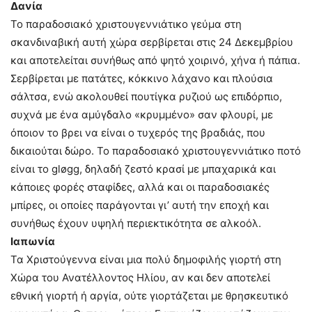
Δανία
Το παραδοσιακό χριστουγεννιάτικο γεύμα στη
σκανδιναβική αυτή χώρα σερβίρεται στις 24 Δεκεμβρίου
και αποτελείται συνήθως από ψητό χοιρινό, χήνα ή πάπια.
Σερβίρεται με πατάτες, κόκκινο λάχανο και πλούσια
σάλτσα, ενώ ακολουθεί πουτίγκα ρυζιού ως επιδόρπιο,
συχνά με ένα αμύγδαλο «κρυμμένο» σαν φλουρί, με
όποιον το βρει να είναι ο τυχερός της βραδιάς, που
δικαιούται δώρο. Το παραδοσιακό χριστουγεννιάτικο ποτό
είναι το gløgg, δηλαδή ζεστό κρασί με μπαχαρικά και
κάποιες φορές σταφίδες, αλλά και οι παραδοσιακές
μπίρες, οι οποίες παράγονται γι’ αυτή την εποχή και
συνήθως έχουν υψηλή περιεκτικότητα σε αλκοόλ.
Ιαπωνία
Τα Χριστούγεννα είναι μια πολύ δημοφιλής γιορτή στη
Χώρα του Ανατέλλοντος Ηλίου, αν και δεν αποτελεί
εθνική γιορτή ή αργία, ούτε γιορτάζεται με θρησκευτικό