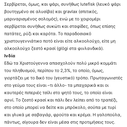
Σερβίρεται, όμως, και ψάρι, συνήθως lutefisk (λευκό ψάρι
βουτηγμένο σε αλυσίβα) και gravlax (σπιτικός,
μαριναρισμένος σολομός), ενώ με το χοιρομέρι
σερβίρεται συνήθως συκώτι και σταφίδες, όπως επίσης
πατάτες, ρύζι και καρότα. Το παραδοσιακό
χριστουγεννιάτικο ποτό είναι είτε αλκοολούχο, είτε μη
αλκοολούχο ζεστό κρασί (glögi στα φινλανδικά).
Ινδία
Εδώ τα Χριστούγεννα απασχολούν πολύ μικρό κομμάτι
του πληθυσμού, περίπου το 2,3%, το οποίο, όμως,
γιορτάζει με το δικό του (γευστικό) τρόπο. Πρωταγωνιστές
στο γεύμα τους είναι –τι άλλο- τα μπαχαρικά και οι
καυτερές πιπεριές τσίλι στο ψητό τους, το οποίο είναι
αρνί. Το ζεστό κρασί και πάλι δεν λείπει από το τραπέζι,
στο οποίο μπορεί να δείτε και μπρόκολο, σούπα με τυρί
και γλυκά με σαβαγιάρ, φρούτα και κρέμα. Η γαλοπούλα,
πάντως, σίγουρα δεν είναι μέσα στις προτιμήσεις τους.