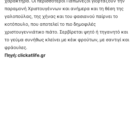
χαρακτήρα. Οι περισσότεροι Γιαπωνέζοι γιορτάζουν την
παραμονή Χριστουγέννων και ανήμερα και τη θέση της
γαλοπούλας, της χήνας και του φασιανού παίρνει το
κοτόπουλο, που αποτελεί το πιο δημοφιλές
χριστουγεννιάτικο πιάτο. Σερβίρεται ψητό ή τηγανητό και
το γεύμα συνήθως κλείνει με κέικ φρούτων, με σαντιγί και
φράουλες.
Πηγή: clickatlife.gr