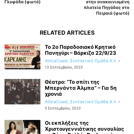
Γλυφάδα (φωτό)
στην ανακαινισμένη
πλατεία Πηγάδας στο
Πειραιά (φωτό)
RELATED ARTICLES
Το 2ο Παραδοσιακό Κρητικό
Πανηγύρι – Βάρκιζα 22/9/23
AtticaCoast, Συντακτική Ομάδα A.V.
-
13 Σεπτεμβρίου, 2023
Θέατρο: “Το σπίτι της
Μπερνάντα Άλμπα” – Για 5η
χρονιά
AtticaCoast, Συντακτική Ομάδα A.V.
-
5 Σεπτεμβρίου, 2023
Οι εκπλήξεις της
Χριστουγεννιάτικης συναυλίας