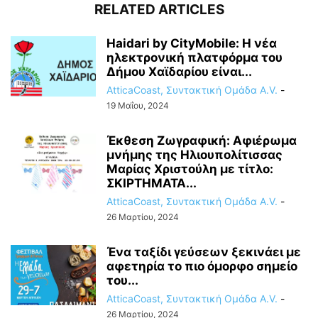
RELATED ARTICLES
Haidari by CityMobile: Η νέα
ηλεκτρονική πλατφόρμα του
Δήμου Χαϊδαρίου είναι...
AtticaCoast, Συντακτική Ομάδα A.V.
-
19 Μαΐου, 2024
Έκθεση Ζωγραφική: Αφιέρωμα
μνήμης της Ηλιουπολίτισσας
Μαρίας Χριστούλη με τίτλο:
ΣΚΙΡΤΗΜΑΤΑ...
AtticaCoast, Συντακτική Ομάδα A.V.
-
26 Μαρτίου, 2024
Ένα ταξίδι γεύσεων ξεκινάει με
αφετηρία το πιο όμορφο σημείο
του...
AtticaCoast, Συντακτική Ομάδα A.V.
-
26 Μαρτίου, 2024