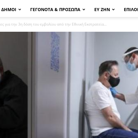
& ΔΗΜΟΙ
ΓΕΓΟΝΟΤΑ & ΠΡΟΣΩΠΑ
ΕΥ ΖΗΝ
ΕΠΙΛΟ
ες για την 3η δόση του εμβολίου από την Εθνική Εκστρατεία...