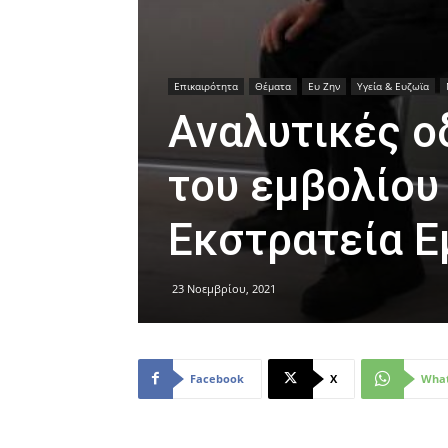
Επικαιρότητα
Θέματα
Ευ Ζην
Υγεία & Ευζωϊα
Αναλυτικές οδ
του εμβολίου
Εκστρατεία Ε
23 Νοεμβρίου, 2021
Facebook
X
Wha