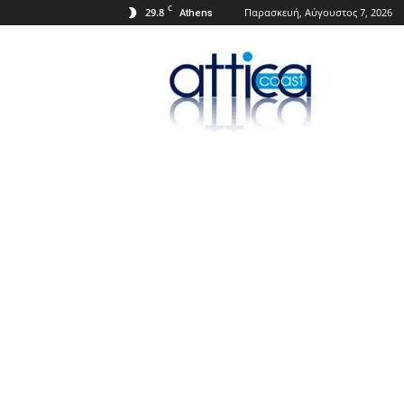
C
29.8
Παρασκευή, Αύγουστος 7, 2026
Athens
Attica
Coast.gr