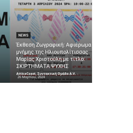
NEWS
ΘΈΜΑΤΑ
Έκθεση Ζωγραφική: Αφιέρωμα
μνήμης της Ηλιουπολίτισσας
Ένα ταξίδι γε
Μαρίας Χριστούλη με τίτλο:
αφετηρία το 
ΣΚΙΡΤΗΜΑΤΑ ΨΥΧΗΣ
του Πειραιά!
AtticaCoast, Συντακτική Ομάδα A.V.
-
AtticaCoast, Συντακ
26 Μαρτίου, 2024
26 Μαρτίου, 2024