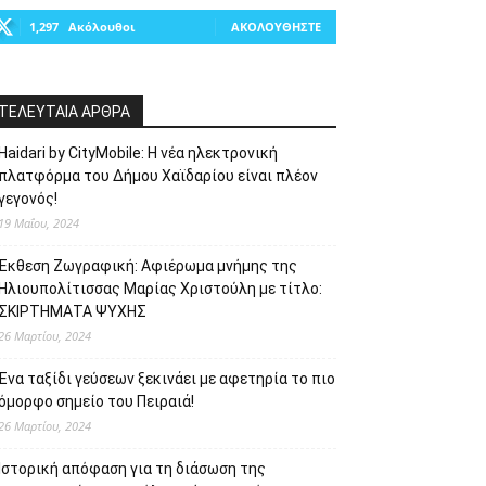
1,297
Ακόλουθοι
ΑΚΟΛΟΥΘΉΣΤΕ
ΤΕΛΕΥΤΑΙΑ ΑΡΘΡΑ
Haidari by CityMobile: Η νέα ηλεκτρονική
πλατφόρμα του Δήμου Χαϊδαρίου είναι πλέον
γεγονός!
19 Μαΐου, 2024
Έκθεση Ζωγραφική: Αφιέρωμα μνήμης της
Ηλιουπολίτισσας Μαρίας Χριστούλη με τίτλο:
ΣΚΙΡΤΗΜΑΤΑ ΨΥΧΗΣ
26 Μαρτίου, 2024
Ένα ταξίδι γεύσεων ξεκινάει με αφετηρία το πιο
όμορφο σημείο του Πειραιά!
26 Μαρτίου, 2024
Ιστορική απόφαση για τη διάσωση της