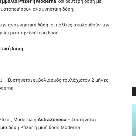
εμβόλιο Pfizer ή Moderna
και δεύτερη δόση με
γματοποιήσουν αναμνηστική δόση.
την αναμνηστική δόση, οι πολίτες ακολουθούν την
πρώτη και την δεύτερη δόση.
στική δόση
 – Συστήνεται εμβολιασμός τουλάχιστον 2 μήνες
oderna
fizer, Moderna ή
A
straZeneca
– Συστήνεται
μία δόση Pfizer ή μισή δόση Moderna