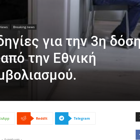
News
Breaking news
ηγίες για την 3η δόσ
 από την Εθνική
μβολιασμού.
tsApp
ReddIt
Telegram
- Διαφήμιση -