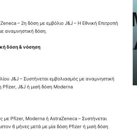
a Zeneca – 2η δόση με εμβόλιο J&J – Η Εθνική Επιτροπή
με αναμνηστική δόση.
NEWS
Haidari by CityMobile: Η νέα
κή δόση & νόσηση
ηλεκτρονική πλατφόρμα του
Δήμου Χαϊδαρίου είναι πλέον
γεγονός!
AtticaCoast, Συντακτική Ομάδα A.V.
-
ολίου J&J – Συστήνεται εμβολιασμός με αναμνηστική
19 Μαΐου, 2024
 Pfizer, J&J ή μισή δόση Moderna
 με Pfizer, Moderna ή AstraZeneca – Συστήνεται
τον 6 μήνες μετά με μία δόση Pfizer ή μισή δόση