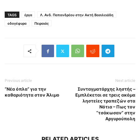
TAGS
έργα
Λ. Ανδ. Παπανδρέου στην Ακτή Βασιλειάδη
οδογέφυρα
Πειραιάς
Previous article
Next article
“Νέα όπλα” για την
Συνταγματάρχης ληστής –
καθαριότητα στον Άλιμο
Εμπλέκεται σε τρεις ακόμα
ληστείες τραπεζών στα
Νότια – Πως τον
“τσάκωσαν” στην
Αργυρούπολη
RELATED ARTICLES