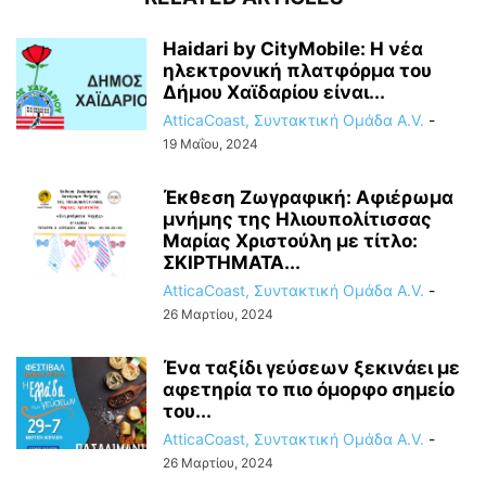
Haidari by CityMobile: Η νέα
ηλεκτρονική πλατφόρμα του
Δήμου Χαϊδαρίου είναι...
AtticaCoast, Συντακτική Ομάδα A.V.
-
19 Μαΐου, 2024
Έκθεση Ζωγραφική: Αφιέρωμα
μνήμης της Ηλιουπολίτισσας
Μαρίας Χριστούλη με τίτλο:
ΣΚΙΡΤΗΜΑΤΑ...
AtticaCoast, Συντακτική Ομάδα A.V.
-
26 Μαρτίου, 2024
Ένα ταξίδι γεύσεων ξεκινάει με
αφετηρία το πιο όμορφο σημείο
του...
AtticaCoast, Συντακτική Ομάδα A.V.
-
26 Μαρτίου, 2024