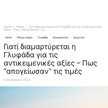
Home
News
Γιατί διαμαρτύρεται η Γλυφάδα για τις αντικειμενικές
αξίες – Πως “απογείωσαν” τις...
News
Πόλεις-Δήμοι
Γλυφάδα
Επικαιρότητα
Δημοτικά
Γιατί διαμαρτύρεται η
Breaking news
Γλυφάδα για τις
αντικειμενικές αξίες – Πως
“απογείωσαν” τις τιμές
5 Ιανουαρίου, 2023