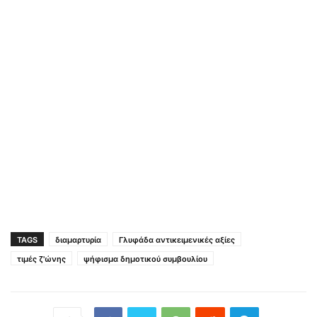
TAGS
διαμαρτυρία
Γλυφάδα αντικειμενικές αξίες
τιμές ζ'ώνης
ψήφισμα δημοτικού συμβουλίου