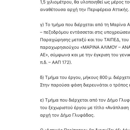
1,5 χιλιομέτρου, θα υλοποιηθεί ως μέρος 
NEWS
αναθέτουσα αρχή την Περιφέρεια Αττικής.
i by CityMobile: Η νέα
Έκθεση Ζωγραφική: 
ρονική πλατφόρμα του
μνήμης της Ηλιουπο
γ) Το τμήμα που διέρχεται από τη Μαρίνα 
 Χαϊδαρίου είναι πλέον
Μαρίας Χριστούλη με
– πεζοδρόμου εντάσσεται στις υποχρεώσε
ός!
ΣΚΙΡΤΗΜΑΤΑ ΨΥΧΗΣ
Παραχώρησης μεταξύ και του ΤΑΙΠΕΔ, του 
ast, Συντακτική Ομάδα A.V.
-
AtticaCoast, Συντακτική Ομάδα
, 2024
26 Μαρτίου, 2024
παραχωρησιούχου «ΜΑΡΙΝΑ ΑΛΙΜΟΥ – Α
ΑΕ», σύμφωνα και με την έγκριση του γενι
π.δ. – ΑΑΠ 172).
δ) Τμήμα του έργου, μήκους 800 μ. διέρχε
Στην παρούσα φάση διερευνάται ο τρόπος 
ε) Τμήμα που διέρχεται από τον Δήμο Γλυφ
του ξεχωριστού έργου με τίτλο «Ανάπλασ
αρχή τον Δήμο Γλυφάδας.