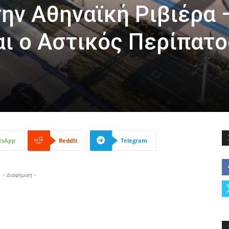
ην Αθηναϊκή Ριβιέρα 
ι ο Αστικός Περίπατο
tsApp
ReddIt
Telegram
- Διαφήμιση -