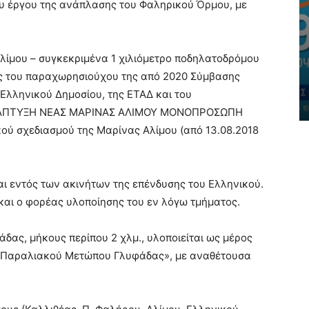
του έργου της ανάπλασης του Φαληρικού Όρμου, με
ΘΈΜΑΤΑ
Αφιέρωμα
λίτισσας
Ένα ταξίδι γεύσεων ξεκινάει με
Αλίμου – συγκεκριμένα 1 χιλιόμετρο ποδηλατοδρόμου
 τίτλο:
αφετηρία το πιο όμορφο σημείο
ις του παραχωρησιούχου της από 2020 Σύμβασης
του Πειραιά!
Ελληνικού Δημοσίου, της ΕΤΑΔ και του
 A.V.
-
AtticaCoast, Συντακτική Ομάδα A.V.
-
26 Μαρτίου, 2024
ΝΑΠΤΥΞΗ ΝΕΑΣ ΜΑΡΙΝΑΣ ΑΛΙΜΟΥ ΜΟΝΟΠΡΟΣΩΠΗ
κού σχεδιασμού της Μαρίνας Αλίμου (από 13.08.2018
ται εντός των ακινήτων της επένδυσης του Ελληνικού.
και ο φορέας υλοποίησης του εν λόγω τμήματος.
άδας, μήκους περίπου 2 χλμ., υλοποιείται ως μέρος
η Παραλιακού Μετώπου Γλυφάδας», με αναθέτουσα