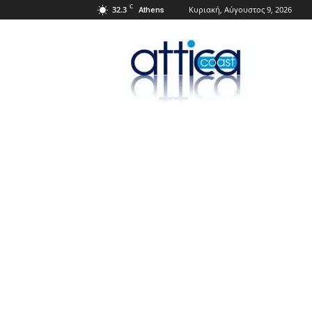
C
32.3
Κυριακή, Αύγουστος 9, 2026
Athens
Attica
Coast.gr