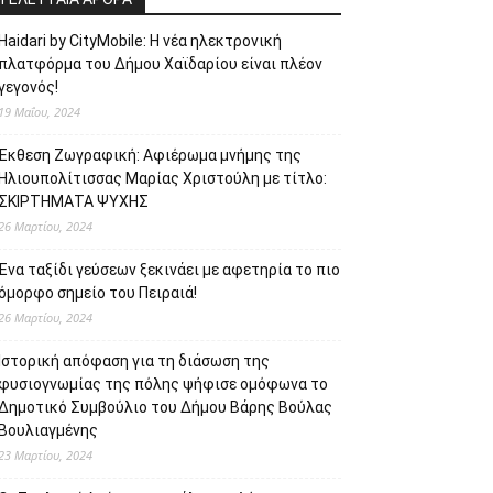
Haidari by CityMobile: Η νέα ηλεκτρονική
πλατφόρμα του Δήμου Χαϊδαρίου είναι πλέον
γεγονός!
19 Μαΐου, 2024
Έκθεση Ζωγραφική: Αφιέρωμα μνήμης της
Ηλιουπολίτισσας Μαρίας Χριστούλη με τίτλο:
ΣΚΙΡΤΗΜΑΤΑ ΨΥΧΗΣ
26 Μαρτίου, 2024
Ένα ταξίδι γεύσεων ξεκινάει με αφετηρία το πιο
όμορφο σημείο του Πειραιά!
26 Μαρτίου, 2024
Ιστορική απόφαση για τη διάσωση της
φυσιογνωμίας της πόλης ψήφισε ομόφωνα το
Δημοτικό Συμβούλιο του Δήμου Βάρης Βούλας
Βουλιαγμένης
23 Μαρτίου, 2024