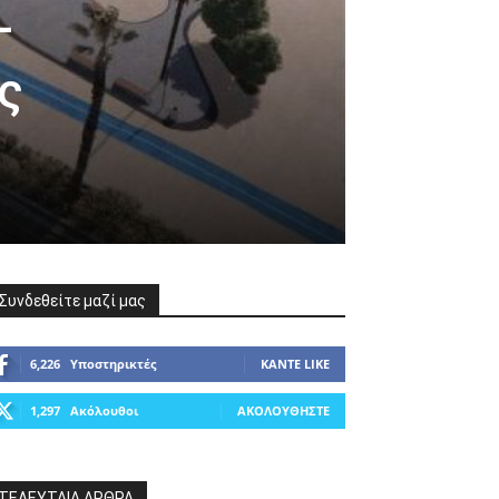
–
ς
Συνδεθείτε μαζί μας
6,226
Υποστηρικτές
ΚΆΝΤΕ LIKE
1,297
Ακόλουθοι
ΑΚΟΛΟΥΘΉΣΤΕ
ΤΕΛΕΥΤΑΙΑ ΑΡΘΡΑ