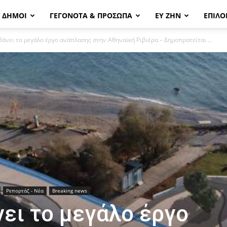
& ΔΗΜΟΙ
ΓΕΓΟΝΟΤΑ & ΠΡΟΣΩΠΑ
ΕΥ ΖΗΝ
ΕΠΙΛΟ
βάνει το μεγάλο έργο ανάπλασης στην Αθηναϊκή Ριβιέρα – Δημοπρατείται ...
Ρεπορτάζ - Νέα
Breaking news
νει το μεγάλο έργο