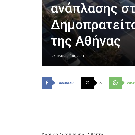
ανάπλασης στ
Δημοπρατείτα
της Αθήνας
26 Ιανουαρίου, 2024
Facebook
X
Wha
Χρόνος Ανάγνωσης:
7
Λεπτά