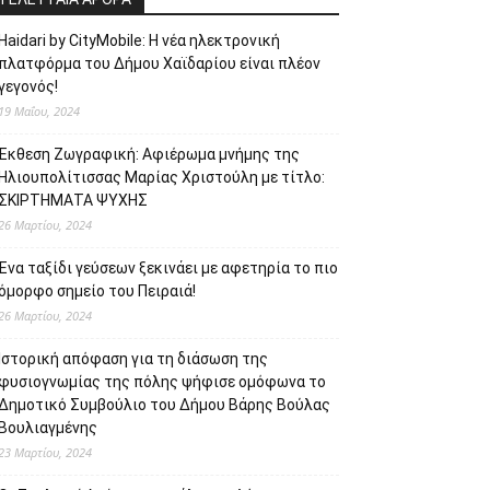
Haidari by CityMobile: Η νέα ηλεκτρονική
πλατφόρμα του Δήμου Χαϊδαρίου είναι πλέον
γεγονός!
19 Μαΐου, 2024
Έκθεση Ζωγραφική: Αφιέρωμα μνήμης της
Ηλιουπολίτισσας Μαρίας Χριστούλη με τίτλο:
ΣΚΙΡΤΗΜΑΤΑ ΨΥΧΗΣ
26 Μαρτίου, 2024
Ένα ταξίδι γεύσεων ξεκινάει με αφετηρία το πιο
όμορφο σημείο του Πειραιά!
26 Μαρτίου, 2024
Ιστορική απόφαση για τη διάσωση της
φυσιογνωμίας της πόλης ψήφισε ομόφωνα το
Δημοτικό Συμβούλιο του Δήμου Βάρης Βούλας
Βουλιαγμένης
23 Μαρτίου, 2024