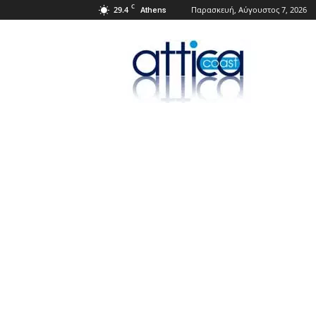
C
29.4
Παρασκευή, Αύγουστος 7, 2026
Athens
Attica
Coast.gr