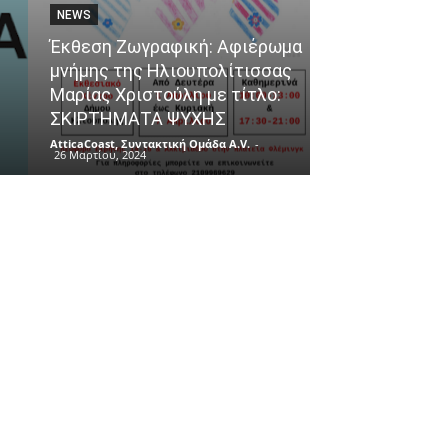
NEWS
ΘΈΜΑΤΑ
Έκθεση Ζωγραφική: Αφιέρωμα
μνήμης της Ηλιουπολίτισσας
Ένα ταξίδι γε
Μαρίας Χριστούλη με τίτλο:
αφετηρία το 
ΣΚΙΡΤΗΜΑΤΑ ΨΥΧΗΣ
του Πειραιά!
AtticaCoast, Συντακτική Ομάδα A.V.
-
AtticaCoast, Συντακ
26 Μαρτίου, 2024
26 Μαρτίου, 2024