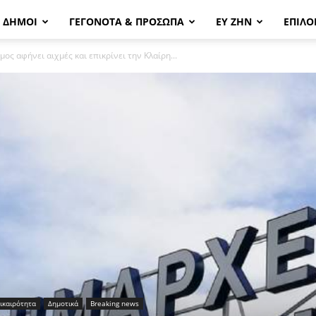
& ΔΗΜΟΙ
ΓΕΓΟΝΟΤΑ & ΠΡΟΣΩΠΑ
ΕΥ ΖΗΝ
ΕΠΙΛΟ
ος αφήνει αιχμές και επικρίνει την Κλαίρη...
ικαιρότητα
Δημοτικά
Breaking news