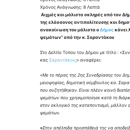
Χρόνος Ανάγνωσης:
8
Λεπτά
Αιχμές και μάλιστα σκληρές από τον Δή
της ελάσσονος αντιπολίτευσης και δημο
ανακοίνωση του μάλιστα ο
Δήμος
κάνει 
ψεμάτων” από την κ. Σαραντάκου
Στο Δελτίο Τύπου του Δήμου με τίτλο : «Σ
κας
Σαραντάκου
;» αναφέρει:
«
Με το πέρας της 2ης Συνεδρίασης του Δη
μειοψηφίας, δημοτική σύμβουλος κα. Σαραν
που συζητήθηκαν. Είναι πλέον κοινή διαπίσ
ψεμάτων που χρησιμοποίησε κατά τη διάρκ
στον εκλογικό της καταποντισμό, μάλλον 
ψεμάτων.
»
Στην απέλπιδα προσπάθειά της να αποδείξ