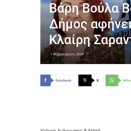
Βάρη Βούλα Βο
Δήμος αφήνει 
Κλαίρη Σαραν
1 Φεβρουαρίου, 2024
Facebook
X
Wha
Χρόνος Ανάγνωσης:
8
Λεπτά