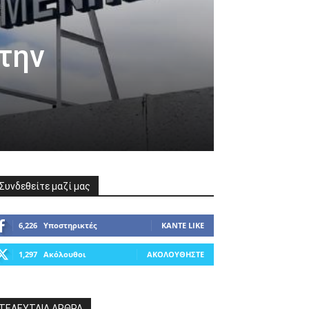
 την
Συνδεθείτε μαζί μας
6,226
Υποστηρικτές
ΚΆΝΤΕ LIKE
1,297
Ακόλουθοι
ΑΚΟΛΟΥΘΉΣΤΕ
ΤΕΛΕΥΤΑΙΑ ΑΡΘΡΑ