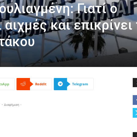
υλιαγμένη: Γιατί ο
αιχμές και επικρίνει
τάκου
tsApp
ReddIt
Telegram
- Διαφήμιση -