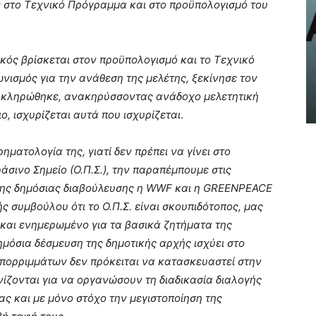
 στο Τεχνικό Πρόγραμμα και στο προϋπολογισμό του
NEWS
Haidari by CityMobile: Η νέα
ηλεκτρονική πλατφόρμα του
ικός βρίσκεται στον προϋπολογισμό και το Τεχνικό
Δήμου Χαϊδαρίου είναι πλέον
νισμός για την ανάθεση της μελέτης, ξεκίνησε τον
γεγονός!
ολοκληρώθηκε, ανακηρύσσοντας ανάδοχο μελετητική
AtticaCoast, Συντακτική Ομάδα A.V.
-
19 Μαΐου, 2024
ιο, ισχυρίζεται αυτά που ισχυρίζεται
.
ηματολογία της, γιατί δεν πρέπει να γίνει στο
σινο Σημείο (Ο.Π.Σ.), την παραπέμπουμε στις
 της δημόσιας διαβούλευσης η WWF και η GREENPEACE
ς συμβούλου ότι το Ο.Π.Σ. είναι σκουπιδότοπος, μας
και ενημερωμένο για τα βασικά ζητήματα της
μόσια δέσμευση της δημοτικής αρχής ισχύει στο
απορριμμάτων δεν πρόκειται να κατασκευαστεί στην
ίζονται για να οργανώσουν τη διαδικασία διαλογής
ας και με μόνο στόχο την μεγιστοποίηση της