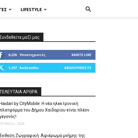
ΓΈΣ
LIFESTYLE
Συνδεθείτε μαζί μας
6,226
Υποστηρικτές
ΚΆΝΤΕ LIKE
1,297
Ακόλουθοι
ΑΚΟΛΟΥΘΉΣΤΕ
ΤΕΛΕΥΤΑΙΑ ΑΡΘΡΑ
Haidari by CityMobile: Η νέα ηλεκτρονική
πλατφόρμα του Δήμου Χαϊδαρίου είναι πλέον
γεγονός!
19 Μαΐου, 2024
Έκθεση Ζωγραφική: Αφιέρωμα μνήμης της