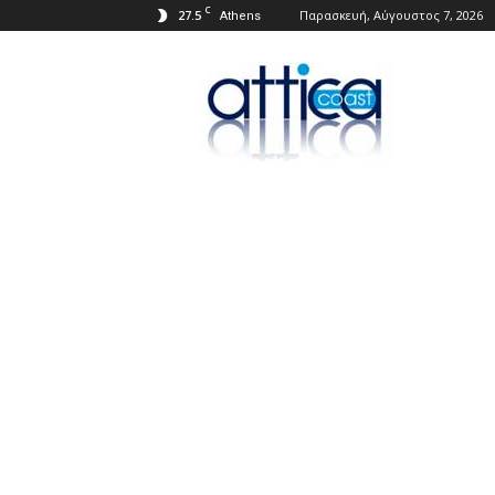
C
27.5
Παρασκευή, Αύγουστος 7, 2026
Athens
Attica
Coast.gr