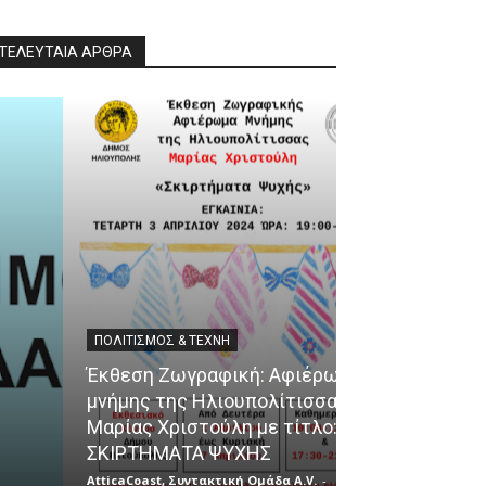
ΤΕΛΕΥΤΑΙΑ ΑΡΘΡΑ
ΠΟΛΙΤΙΣΜΌΣ & ΤΈΧΝΗ
ΘΈΜΑΤΑ
Έκθεση Ζωγραφική: Αφιέρωμα
μνήμης της Ηλιουπολίτισσας
Ένα ταξίδι γε
Μαρίας Χριστούλη με τίτλο:
αφετηρία το 
ΣΚΙΡΤΗΜΑΤΑ ΨΥΧΗΣ
του Πειραιά!
AtticaCoast, Συντακτική Ομάδα A.V.
-
AtticaCoast, Συντα