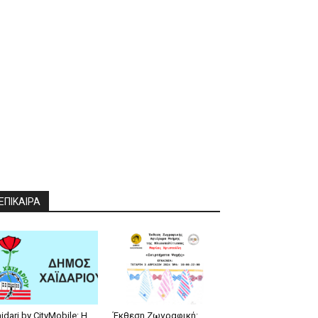
ΕΠΙΚΑΙΡΑ
idari by CityMobile: Η
Έκθεση Ζωγραφική: