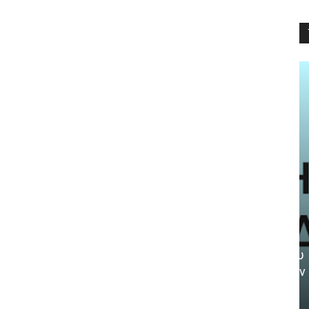
NEWS
Haidari by CityMobile: Η νέα
ηλεκτρονική πλατφόρμα του
Δήμου Χαϊδαρίου είναι πλέον
γεγονός!
AtticaCoast, Συντακτική Ομάδα A.V.
-