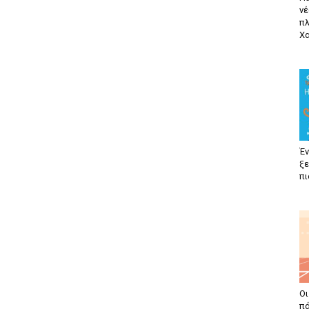
νέ
π
Χα
Έν
ξε
πι
Οι
πά