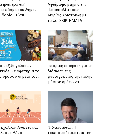
α ηλεκτρονική
Αφιέρωμα μνήμης της
λατφόρμα του Δήμου
Ηλιουπολίτισσας
ϊδαρίου είναι...
Μαρίας Χριστούλη με
τίτλο: ΣΚΙΡΤΗΜΑΤΑ...
α ταξίδι γεύσεων
Ιστορική απόφαση για τη
κινάει με αφετηρία το
διάσωση της
ο όμορφο σημείο του...
φυσιογνωμίας της πόλης
ψήφισε ομόφωνα...
 Σχολικοί Αγώνες και
Ν. Χαρδαλιάς: Η
λι στο Δήμο
τουριστική πολιτική της