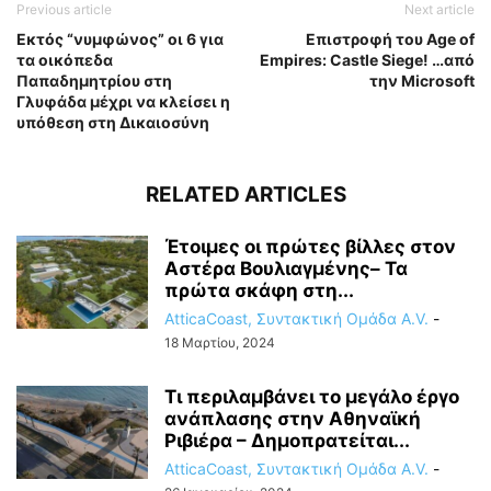
Previous article
Next article
Εκτός “νυμφώνος” οι 6 για
Επιστροφή του Age of
τα οικόπεδα
Empires: Castle Siege! …από
Παπαδημητρίου στη
την Microsoft
Γλυφάδα μέχρι να κλείσει η
υπόθεση στη Δικαιοσύνη
RELATED ARTICLES
Έτοιμες οι πρώτες βίλλες στον
Αστέρα Βουλιαγμένης– Τα
πρώτα σκάφη στη...
AtticaCoast, Συντακτική Ομάδα A.V.
-
18 Μαρτίου, 2024
Τι περιλαμβάνει το μεγάλο έργο
ανάπλασης στην Αθηναϊκή
Ριβιέρα – Δημοπρατείται...
AtticaCoast, Συντακτική Ομάδα A.V.
-