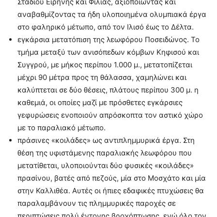
Σταδίου Ειρήνης και Φιλίας, αξιοποιώντας και
αναβαθμίζοντας τα ήδη υλοποιημένα ολυμπιακά έργα
στο φαληρικό μέτωπο, από τον Ιλισό έως το Δέλτα.
εγκάρσια μετατόπιση της λεωφόρου Ποσειδώνος. Το
τμήμα μεταξύ των ανισόπεδων κόμβων Κηφισού και
Συγγρού, με μήκος περίπου 1.000 μ., μετατοπίζεται
μέχρι 90 μέτρα προς τη θάλασσα, χαμηλώνει και
καλύπτεται σε δύο θέσεις, πλάτους περίπου 300 μ. η
καθεμιά, οι οποίες μαζί με πρόσθετες εγκάρσιες
γεφυρώσεις ενοποιούν απρόσκοπτα τον αστικό χώρο
με το παραλιακό μέτωπο.
πράσινες «κοιλάδες» ως αντιπλημμυρικά έργα. Στη
θέση της υφιστάμενης παραλιακής λεωφόρου που
μετατίθεται, υλοποιούνται δύο φυσικές «κοιλάδες»
πρασίνου, βατές από πεζούς, μία στο Μοσχάτο και μία
στην Καλλιθέα. Αυτές οι ήπιες εδαφικές πτυχώσεις θα
παραλαμβάνουν τις πλημμυρικές παροχές σε
περιπτώσεις πολύ έντονης βροχόπτωσης, ενώ όλο τον