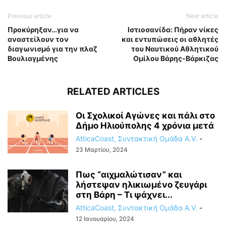
Previous article
Next article
Προκύρηξαν…για να
Ιστιοσανίδα: Πήραν νίκες
αναστείλουν τον
και εντυπώσεις οι αθλητές
διαγωνισμό για την πλαζ
του Ναυτικού Αθλητικού
Βουλιαγμένης
Ομίλου Βάρης-Βάρκιζας
RELATED ARTICLES
Οι Σχολικοί Αγώνες και πάλι στο
Δήμο Ηλιούπολης 4 χρόνια μετά
AtticaCoast, Συντακτική Ομάδα A.V.
-
23 Μαρτίου, 2024
Πως “αιχμαλώτισαν” και
λήστεψαν ηλικιωμένο ζευγάρι
στη Βάρη – Τι ψάχνει...
AtticaCoast, Συντακτική Ομάδα A.V.
-
12 Ιανουαρίου, 2024