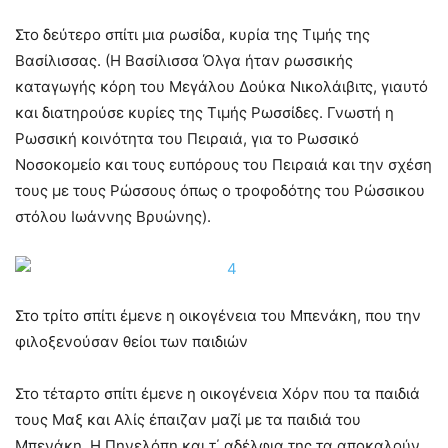
Στο δεύτερο σπίτι μια ρωσίδα, κυρία της Τιμής της
Βασίλισσας. (Η Βασίλισσα Όλγα ήταν ρωσσικής
καταγωγής κόρη του Μεγάλου Δούκα Νικολάιβιτς, γιαυτό
και διατηρούσε κυρίες της Τιμής Ρωσσίδες. Γνωστή η
Ρωσσική κοινότητα του Πειραιά, για το Ρωσσικό
Νοσοκομείο και τους ευπόρους του Πειραιά και την σχέση
τους με τους Ρώσσους όπως ο τροφοδότης του Ρώσσικου
στόλου Ιωάννης Βρυώνης).
Στο τρίτο σπίτι έμενε η οικογένεια του Μπενάκη, που την
φιλοξενούσαν θείοι των παιδιών
Στο τέταρτο σπίτι έμενε η οικογένεια Χόρν που τα παιδιά
τους Μαξ και Αλίς έπαιζαν μαζί με τα παιδιά του
Μπενάκη. Η Πηνελόπη και τ΄ αδέλφια της τα αποκαλούν