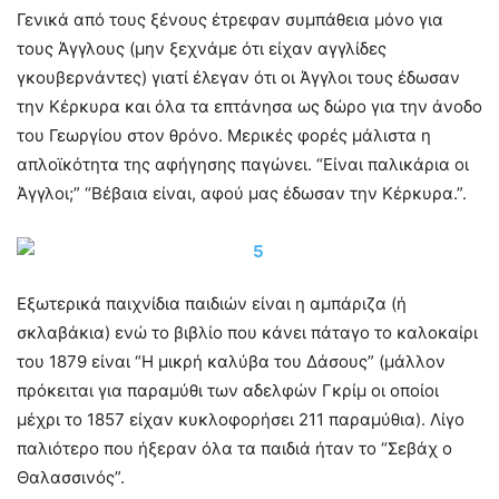
Γενικά από τους ξένους έτρεφαν συμπάθεια μόνο για
τους Άγγλους (μην ξεχνάμε ότι είχαν αγγλίδες
γκουβερνάντες) γιατί έλεγαν ότι οι Άγγλοι τους έδωσαν
την Κέρκυρα και όλα τα επτάνησα ως δώρο για την άνοδο
του Γεωργίου στον θρόνο. Μερικές φορές μάλιστα η
απλοϊκότητα της αφήγησης παγώνει. “Είναι παλικάρια οι
Άγγλοι;” “Βέβαια είναι, αφού μας έδωσαν την Κέρκυρα.”.
Εξωτερικά παιχνίδια παιδιών είναι η αμπάριζα (ή
σκλαβάκια) ενώ το βιβλίο που κάνει πάταγο το καλοκαίρι
του 1879 είναι “Η μικρή καλύβα του Δάσους” (μάλλον
πρόκειται για παραμύθι των αδελφών Γκρίμ οι οποίοι
μέχρι το 1857 είχαν κυκλοφορήσει 211 παραμύθια). Λίγο
παλιότερο που ήξεραν όλα τα παιδιά ήταν το “Σεβάχ ο
Θαλασσινός”.