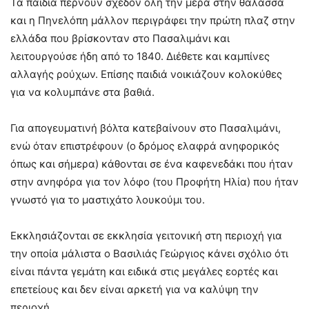
Τα παιδιά περνούν σχεδόν όλη την μέρα στην θάλασσα
και η Πηνελόπη μάλλον περιγράφει την πρώτη πλαζ στην
ελλάδα που βρίσκονταν στο Πασαλιμάνι και
λειτουργούσε ήδη από το 1840. Διέθετε και καμπίνες
αλλαγής ρούχων. Επίσης παιδιά νοικιάζουν κολοκύθες
για να κολυμπάνε στα βαθιά.
Για απογευματινή βόλτα κατεβαίνουν στο Πασαλιμάνι,
ενώ όταν επιστρέφουν (ο δρόμος ελαφρά ανηφορικός
όπως και σήμερα) κάθονται σε ένα καφενεδάκι που ήταν
στην ανηφόρα για τον λόφο (του Προφήτη Ηλία) που ήταν
γνωστό για το μαστιχάτο λουκούμι του.
Εκκλησιάζονται σε εκκλησία γειτονική στη περιοχή για
την οποία μάλιστα ο Βασιλιάς Γεώργιος κάνει σχόλιο ότι
είναι πάντα γεμάτη και ειδικά στις μεγάλες εορτές και
επετείους και δεν είναι αρκετή για να καλύψη την
περιοχή.