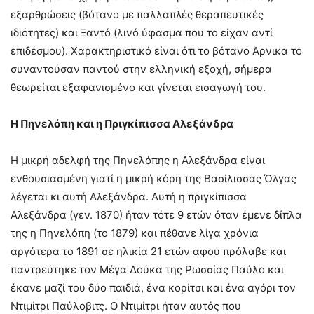
εξαρθρώσεις (βότανο με παλλαπλές θεραπευτικές
ιδιότητες) και Ξαντό (λινό ύφασμα που το είχαν αντί
επιδέσμου). Χαρακτηριστικό είναι ότι το βότανο Άρνικα το
συναντούσαν παντού στην ελληνική εξοχή, σήμερα
θεωρείται εξαφανισμένο και γίνεται εισαγωγή του.
Η Πηνελόπη και η Πριγκίπισσα Αλεξάνδρα
Η μικρή αδελφή της Πηνελόπης η Αλεξάνδρα είναι
ενθουσιασμένη γιατί η μικρή κόρη της Βασίλισσας Όλγας
λέγεται κι αυτή Αλεξάνδρα. Αυτή η πριγκίπισσα
Αλεξάνδρα (γεν. 1870) ήταν τότε 9 ετών όταν έμενε δίπλα
της η Πηνελόπη (το 1879) και πέθανε λίγα χρόνια
αργότερα το 1891 σε ηλικία 21 ετών αφού πρόλαβε και
παντρεύτηκε τον Μέγα Δούκα της Ρωσσίας Παύλο και
έκανε μαζί του δύο παιδιά, ένα κορίτσι και ένα αγόρι τον
Ντιμίτρι Παύλοβιτς. Ο Ντιμίτρι ήταν αυτός που