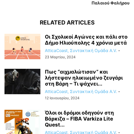
Παλαιού Φαλήρου
RELATED ARTICLES
Οι Σχολικοί Αγώνες και πάλι στο
Δήμο Ηλιούπολης 4 χρόνια μετά
AtticaCoast, Συντακτική Ομάδα A.V.
-
23 Μαρτίου, 2024
Πως “αιχμαλώτισαν” και
λήστεψαν ηλικιωμένο ζευγάρι
στη Βάρη – Τι ψάχνει...
AtticaCoast, Συντακτική Ομάδα A.V.
-
12 Ιανουαρίου, 2024
Όλοι οι δρόμοι οδηγούν στη
Βάρκιζα – FIBA Varkiza Lite
Quest...
AtticaCoast, Συντακτική Ομάδα A.V.
-