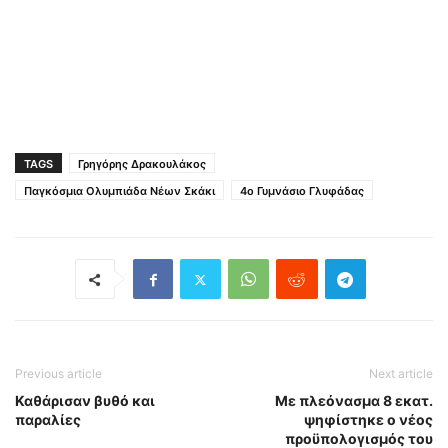
TAGS
Γρηγόρης Δρακουλάκος
Παγκόσμια Ολυμπιάδα Νέων Σκάκι
4ο Γυμνάσιο Γλυφάδας
Previous article
Next article
Καθάρισαν βυθό και
Με πλεόνασμα 8 εκατ.
παραλίες
ψηφίστηκε ο νέος
προϋπολογισμός του