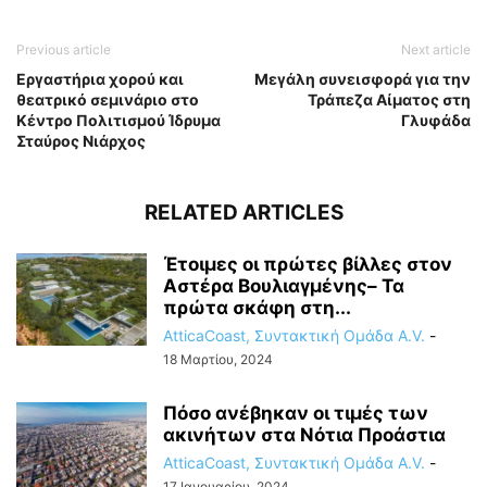
Previous article
Next article
Εργαστήρια χορού και
Μεγάλη συνεισφορά για την
θεατρικό σεμινάριο στο
Τράπεζα Αίματος στη
Κέντρο Πολιτισμού Ίδρυμα
Γλυφάδα
Σταύρος Νιάρχος
RELATED ARTICLES
Έτοιμες οι πρώτες βίλλες στον
Αστέρα Βουλιαγμένης– Τα
πρώτα σκάφη στη...
AtticaCoast, Συντακτική Ομάδα A.V.
-
18 Μαρτίου, 2024
Πόσο ανέβηκαν οι τιμές των
ακινήτων στα Νότια Προάστια
AtticaCoast, Συντακτική Ομάδα A.V.
-
17 Ιανουαρίου, 2024