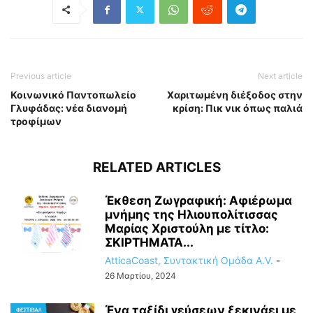
Previous article
Next article
Κοινωνικό Παντοπωλείο
Χαριτωμένη διέξοδος στην
Γλυφάδας: νέα διανομή
κρίση: Πικ νικ όπως παλιά
τροφίμων
RELATED ARTICLES
Έκθεση Ζωγραφική: Αφιέρωμα
μνήμης της Ηλιουπολίτισσας
Μαρίας Χριστούλη με τίτλο:
ΣΚΙΡΤΗΜΑΤΑ...
AtticaCoast, Συντακτική Ομάδα A.V.
-
26 Μαρτίου, 2024
Ένα ταξίδι γεύσεων ξεκινάει με