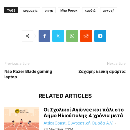
TAGS
πυγμαχία
ρινγκ
Μίκι Ρουρκ
καρδιά
αντοχή
Previous article
Next article
Νέο Razer Blade gaming
Ζάχαρη: λευκή αμαρτία
laptop.
RELATED ARTICLES
Οι Σχολικοί Αγώνες και πάλι στο
Δήμο Ηλιούπολης 4 χρόνια μετά
AtticaCoast, Συντακτική Ομάδα A.V.
-
23 Μαρτίου, 2024