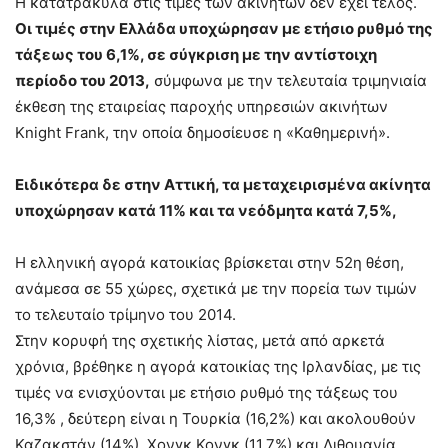
Η κατατρακύλα στις τιμές των ακινήτων δεν έχει τέλος.
Οι τιμές στην Ελλάδα υποχώρησαν με ετήσιο ρυθμό της
τάξεως του 6,1%, σε σύγκριση με την αντίστοιχη
περίοδο του 2013,
σύμφωνα με την τελευταία τριμηνιαία
έκθεση της εταιρείας παροχής υπηρεσιών ακινήτων
Knight Frank, την οποία δημοσίευσε η «Καθημερινή».
Ειδικότερα δε στην Αττική, τα μεταχειρισμένα ακίνητα
υποχώρησαν κατά 11% και τα νεόδμητα κατά 7,5%,
Η ελληνική αγορά κατοικίας βρίσκεται στην 52η θέση,
ανάμεσα σε 55 χώρες, σχετικά με την πορεία των τιμών
το τελευταίο τρίμηνο του 2014.
Στην κορυφή της σχετικής λίστας, μετά από αρκετά
χρόνια, βρέθηκε η αγορά κατοικίας της Ιρλανδίας, με τις
τιμές να ενισχύονται με ετήσιο ρυθμό της τάξεως του
16,3% , δεύτερη είναι η Τουρκία (16,2%) και ακολουθούν
Καζακστάν (14%), Χονγκ Κονγκ (11,7%) και Λιθουανία