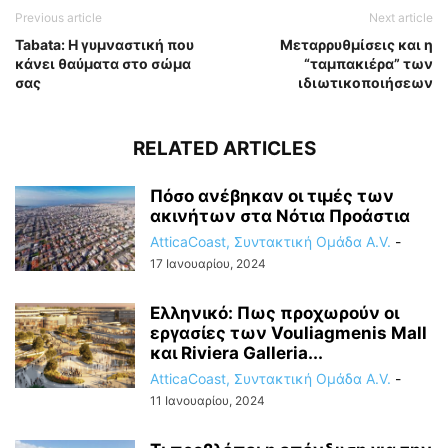
Previous article
Next article
Tabata: Η γυμναστική που
Μεταρρυθμίσεις και η
κάνει θαύματα στο σώμα
“ταμπακιέρα” των
σας
ιδιωτικοποιήσεων
RELATED ARTICLES
Πόσο ανέβηκαν οι τιμές των
ακινήτων στα Νότια Προάστια
AtticaCoast, Συντακτική Ομάδα A.V.
-
17 Ιανουαρίου, 2024
Ελληνικό: Πως προχωρούν οι
εργασίες των Vouliagmenis Mall
και Riviera Galleria...
AtticaCoast, Συντακτική Ομάδα A.V.
-
11 Ιανουαρίου, 2024