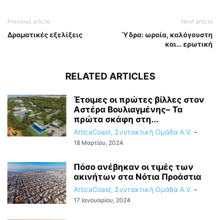
Previous article
Next article
Δραματικές εξελίξεις
Ύδρα: ωραία, καλόγουστη
και… ερωτική
RELATED ARTICLES
Έτοιμες οι πρώτες βίλλες στον
Αστέρα Βουλιαγμένης– Τα
πρώτα σκάφη στη...
AtticaCoast, Συντακτική Ομάδα A.V.
-
18 Μαρτίου, 2024
Πόσο ανέβηκαν οι τιμές των
ακινήτων στα Νότια Προάστια
AtticaCoast, Συντακτική Ομάδα A.V.
-
17 Ιανουαρίου, 2024