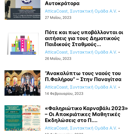
Αυτοκράτορα
AtticaCoast, Συντακτική Ομάδα A.V.
-
27 Μαΐου, 2023
Πότε και πως υποβάλλονται οι
αιτήσεις για τους Δημοτικούς
Παιδικούς Σταθμούς...
AtticaCoast, Συντακτική Ομάδα A.V.
-
26 Μαΐου, 2023
“Ανακαλύπτω τους ναούς του
Π.Φαλήρου” – Στην Παναγίτσα
AtticaCoast, Συντακτική Ομάδα A.V.
-
14 Φεβρουαρίου, 2023
«Φαληριώτικο Καρναβάλι 2023»
– Οι Αποκριάτικες Μαθητικές
Εκδηλώσεις στο Π....
AtticaCoast, Συντακτική Ομάδα A.V.
-