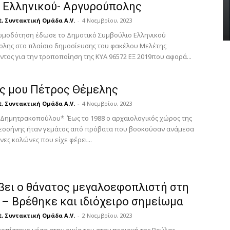
 Ελληνικού- Αργυρούπολης
Βούλας Βουλιαγμένης
t, Συντακτική Ομάδα A.V.
-
4 Νοεμβρίου, 2023
A.V.
-
AtticaCoast, Συντακτική Ομάδα A.V.
-
4 Μαρτίου, 2024
ωμοδότηση έδωσε το Δημοτικό Συμβούλιο Ελληνικού
λης στο πλαίσιο δημοσίευσης του φακέλου Μελέτης
τος για την τροποποίηση της ΚΥΑ 96572 ΕΞ 2019που αφορά...
ός μου Πέτρος Θέμελης
t, Συντακτική Ομάδα A.V.
-
4 Νοεμβρίου, 2023
ς Δημητρακοπούλου* Έως το 1988 ο αρχαιολογικός χώρος της
εσσήνης ήταν γεμάτος από πρόβατα που βοσκούσαν ανάμεσα
νες κολώνες που είχε φέρει...
ύβει ο θάνατος μεγαλοεφοπλιστή στη
 – Βρέθηκε και ιδιόχειρο σημείωμα
t, Συντακτική Ομάδα A.V.
-
2 Νοεμβρίου, 2023