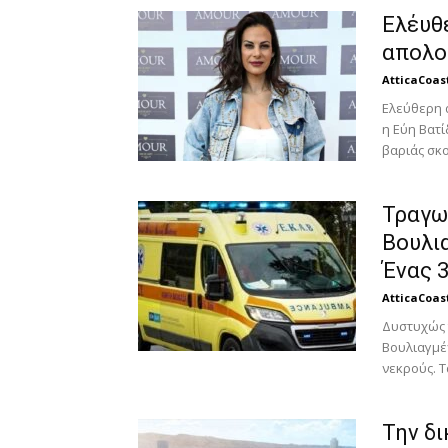
Ελέυθε
απολογ
AtticaCoas
Ελεύθερη 
η Εύη Βατ
βαριάς σκ
Τραγω
Βουλι
Ένας 3
AtticaCoas
Δυστυχώς 
Βουλιαγμέ
νεκρούς. Τ
Η
'ΑΛΙΜΟΣ
 οι πρώτες βίλλες στον
Την δ
Βουλιαγμένης– Τα πρώτα
Πώς η χρυσή βίζα μετ