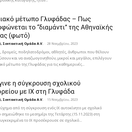
βανικής καταγωγής, ήταν...
ιακό μέτωπο Γλυφάδας – Πως
φώνεται το “διαμάντι” της Αθηναϊκής
ρας (φωτό)
t, Συντακτική Ομάδα A.V.
-
28 Νοεμβρίου, 2023
, δρομείς, ποδηλατοδρόμοι, αθλητές, άνθρωποι που θέλουν
ύσουν και να αναζωογονηθούν, μικροί και μεγάλοι, επιλέγουν
κό μέτωπο της Γλυφάδας για τις καθημερινές...
γινε η σύγκρουση σχολικού
ρείου με ΙΧ στη Γλυφάδα
t, Συντακτική Ομάδα A.V.
-
15 Νοεμβρίου, 2023
τύχημα από τη σύγκρουση ενός ΙΧ αυτοκίνητο με σχολικό
σημειώθηκε το μεσημέρι της Τετάρτης (15.11.2023) στη
υγκεκριμένα το ΙΧ προσέκρουσε σε σχολικό...