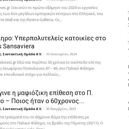
ws.gr Ξεκινούν το πρώτο εξάμηνο του 2024 οι εργασίες
ς των δύο μεγάλων εμπορικών κέντρων στο Ελληνικό, του
s Mall και της Riviera Galleria. Οι...
ληρο: Υπερπολυτελείς κατοικίες στο
 Sansaviera
t, Συντακτική Ομάδα A.V.
-
10 Ιανουαρίου, 2024
beast.gr Εδώ και περίπου 30 χρόνια το οικόπεδο επί της
ς λεωφόρου Ποσειδώνος 47 – 49, στο Παλαιό Φάληρο
 επενδυτικό στόχο για πολλούς...
ινε η μαφιόζικη επίθεση στο Π.
 – Ποιος ήταν ο 60χρονος...
t, Συντακτική Ομάδα A.V.
-
30 Νοεμβρίου, 2023
τα τραύματά του το 60χρονο θύμα της επίθεσης με
μούς στο Παλαιό Φάληρο, το βράδυ της Πέμπτης (30/11). Ο