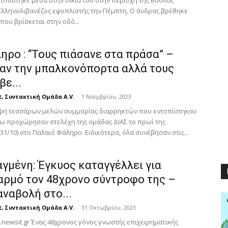
οπίστηκε μέσα στην οικία του στην περιοχή της Βούλας
Ελληνολιβανέζος εφοπλιστής την Πέμπτη. Ο άνδρας βρέθηκε
 που βρίσκεται στην οδό...
ηρο : “Τους πιάσανε στα πράσα” –
αν την μπαλκονόπορτα αλλά τους
ε...
t, Συντακτική Ομάδα A.V.
-
1 Νοεμβρίου, 2023
ψη τεσσάρων μελών συμμορίας διαρρηκτών που εντοπίστηκαν
γω προχώρησαν στελέχη της ομάδας ΔΙΑΣ το πρωί της
31/10) στο Παλαιό Φάληρο. Ειδικότερα, όλα συνέβησαν στις...
γμένη: Έγκυος καταγγέλλει για
αρμό τον 48χρονο σύντροφο της –
ναβολή στο...
t, Συντακτική Ομάδα A.V.
-
31 Οκτωβρίου, 2023
newsit.gr Ένας 48χρονος γόνος γνωστής επιχειρηματικής