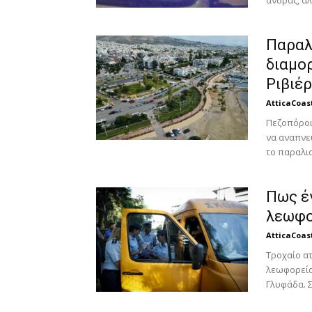
άνδρας, αλ
Παραλ
διαμορ
Ριβιέ
AtticaCoas
Πεζοπόροι
να αναπνε
το παραλια
Πως έ
λεωφο
AtticaCoas
Τροχαίο α
λεωφορείο 
Γλυφάδα. Σ