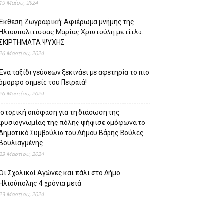
19 Μαΐου, 2024
Έκθεση Ζωγραφική: Αφιέρωμα μνήμης της
Ηλιουπολίτισσας Μαρίας Χριστούλη με τίτλο:
ΣΚΙΡΤΗΜΑΤΑ ΨΥΧΗΣ
26 Μαρτίου, 2024
Ένα ταξίδι γεύσεων ξεκινάει με αφετηρία το πιο
όμορφο σημείο του Πειραιά!
26 Μαρτίου, 2024
Ιστορική απόφαση για τη διάσωση της
φυσιογνωμίας της πόλης ψήφισε ομόφωνα το
Δημοτικό Συμβούλιο του Δήμου Βάρης Βούλας
Βουλιαγμένης
23 Μαρτίου, 2024
Οι Σχολικοί Αγώνες και πάλι στο Δήμο
Ηλιούπολης 4 χρόνια μετά
23 Μαρτίου, 2024