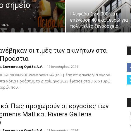
ο σημείο
Γλυφάδα: Σε 6.000 τμ η
επένδυση 40 εκατ.ευρώ για
 2024
πολυτελές ξενοδοχείο
ανέβηκαν οι τιμές των ακινήτων στα
 Προάστια
t, Συντακτική Ομάδα A.V.
-
17 Ιανουαρίου, 2024
ΟΣ ΚΑΡΑΓΙΑΝΝΗΣ www.news247.gr Η μέση επιφάνεια για αγορά
στα Νότια Προάστια, το Δ’ τρίμηνο 2023 έφτασε στα 3.636 ευρώ,
ευρώ, που...
ικό: Πως προχωρούν οι εργασίες των
gmenis Mall και Riviera Galleria
)
t, Συντακτική Ομάδα A.V.
-
11 Ιανουαρίου, 2024