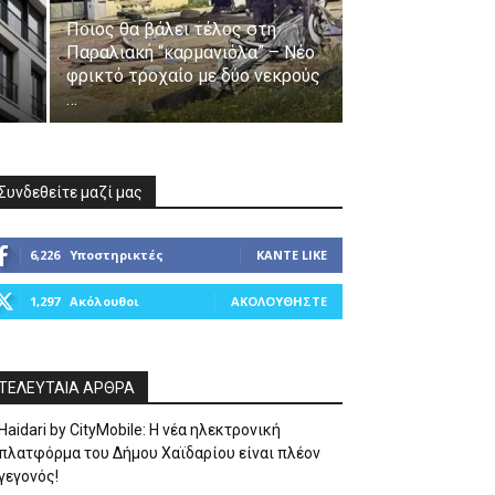
Ποιος θα βάλει τέλος στη
Παραλιακή “καρμανιόλα” – Νέο
φρικτό τροχαίο με δύο νεκρούς
…
Συνδεθείτε μαζί μας
6,226
Υποστηρικτές
ΚΆΝΤΕ LIKE
1,297
Ακόλουθοι
ΑΚΟΛΟΥΘΉΣΤΕ
ΤΕΛΕΥΤΑΙΑ ΑΡΘΡΑ
Haidari by CityMobile: Η νέα ηλεκτρονική
πλατφόρμα του Δήμου Χαϊδαρίου είναι πλέον
γεγονός!