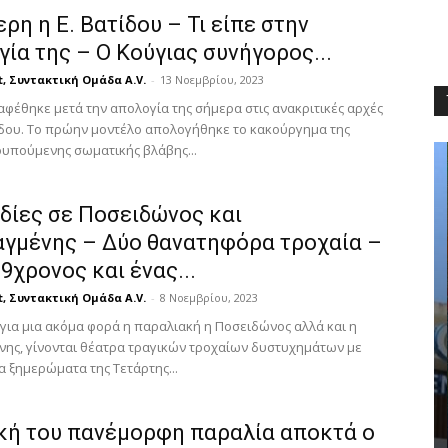
ρη η Ε. Βατίδου – Τι είπε στην
ία της – Ο Κούγιας συνήγορος...
t, Συντακτική Ομάδα A.V.
-
13 Νοεμβρίου, 2023
αφέθηκε μετά την απολογία της σήμερα στις ανακριτικές αρχές
ίδου. Το πρώην μοντέλο απολογήθηκε το κακούργημα της
ουπούμενης σωματικής βλάβης...
δίες σε Ποσειδώνος και
αγμένης – Δύο θανατηφόρα τροχαία –
9χρονος και ένας...
t, Συντακτική Ομάδα A.V.
-
8 Νοεμβρίου, 2023
για μια ακόμα φορά η παραλιακή η Ποσειδώνος αλλά και η
νης, γίνονται θέατρα τραγικών τροχαίων δυστυχημάτων με
α ξημερώματα της Τετάρτης...
NEWS
ική του πανέμορφη παραλία αποκτά ο
έτρεψε τον
Σχολές Γονέων στον Δήμο Βάρης