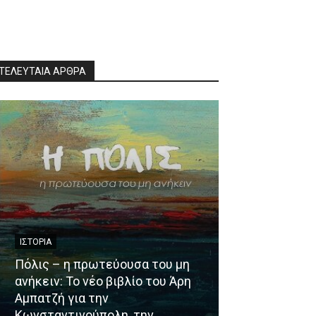
ΤΕΛΕΥΤΑΙΑ ΑΡΘΡΑ
ΙΣΤΟΡΊΑ
NEWS
Πόλις – η πρωτεύουσα του μη
ανήκειν: Το νέο βιβλίο του Άρη
Haidari by Cit
Αμπατζή για την
ηλεκτρονική 
Κωνσταντινούπολη, την
Δήμου Χαϊδαρί