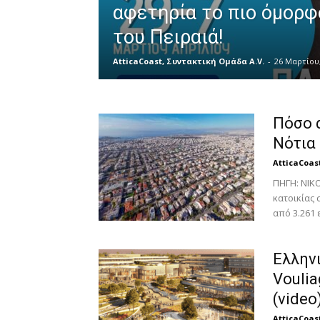
αφετηρία το πιο όμορφ
του Πειραιά!
AtticaCoast, Συντακτική Ομάδα A.V.
-
26 Μαρτίου,
Πόσο 
Νότια
AtticaCoas
ΠΗΓΗ: ΝΙΚ
κατοικίας 
από 3.261 
Ελλην
Voulia
(video
AtticaCoas