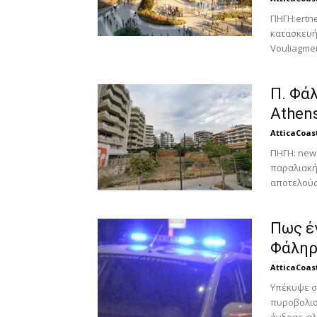
ΠΗΓΗ:ertne
κατασκευή
Vouliagmeni
Π. Φά
Athens
AtticaCoas
ΠΗΓΗ: news
παραλιακή
αποτελούσε
Πως έγ
Φάληρο
AtticaCoas
Υπέκυψε σ
πυροβολισ