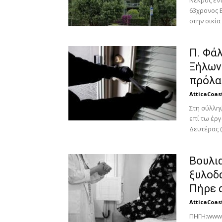
Νεκρός εντ
63χρονος 
στην οικία
Π. Φάλ
Ξήλων
πρόλαβ
AtticaCoas
Στη σύλλη
επί τω έρ
Δευτέρας (
Βουλια
ξυλοδ
Πήρε α
AtticaCoas
ΠΗΓΗ:www.